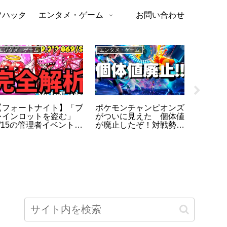
フハック
エンタメ・ゲーム
お問い合わせ
エンタメ・ゲーム
エンタメ・ゲーム
トレンドニ
【フォートナイト】「ブ
ポケモンチャンピオンズ
【勝因
レインロットを盗む」
がついに見えた 個体値
テニス2
2/15の管理者イベントが
が廃止したぞ！対戦勢が
ク・ジ
破格すぎる：開催時間・
ざわつく新作の正体
の秘密
リバース18・最新コー
ドを総まとめ（2026）