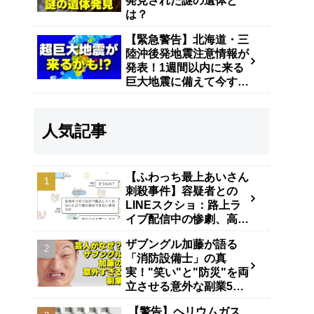
発見された謎の遺体と
は？
【緊急警告】北海道・三
陸沖後発地震注意情報が
発表！1週間以内に来る
巨大地震に備えて今すぐ
やるべき防災対策
人気記事
【ふわっち最上あいさん
刺殺事件】容疑者との
LINEスクショ：路上ラ
イブ配信中の惨劇、高田
馬場で40代男が逮捕
ザブングル加藤が語る
「消防設備士」の真
実！"笑い"と"防災"を両
立させる意外な副業5年
の舞台裏
【警告】ヘリウムガス