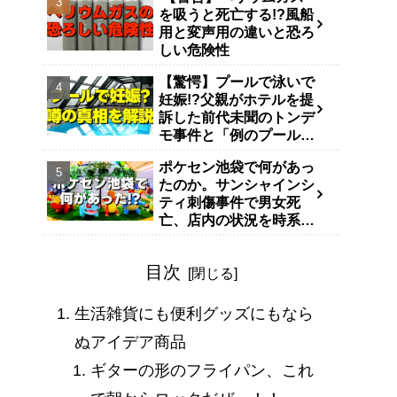
を吸うと死亡する!?風船
用と変声用の違いと恐ろ
しい危険性
【驚愕】プールで泳いで
妊娠!?父親がホテルを提
訴した前代未聞のトンデ
モ事件と「例のプール」
説
ポケセン池袋で何があっ
たのか。サンシャインシ
ティ刺傷事件で男女死
亡、店内の状況を時系列
で整理
目次
生活雑貨にも便利グッズにもなら
ぬアイデア商品
ギターの形のフライパン、これ