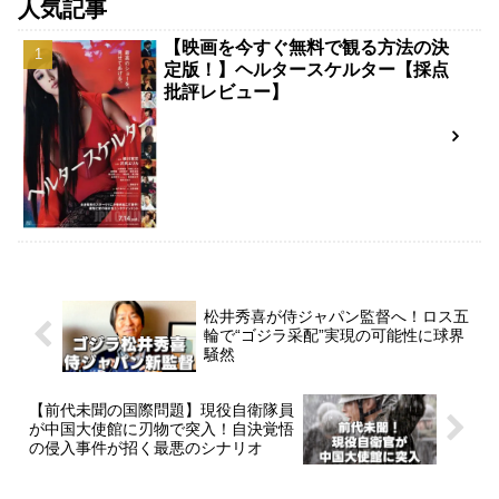
人気記事
【映画を今すぐ無料で観る方法の決
定版！】ヘルタースケルター【採点
批評レビュー】
松井秀喜が侍ジャパン監督へ！ロス五
輪で“ゴジラ采配”実現の可能性に球界
騒然
【前代未聞の国際問題】現役自衛隊員
が中国大使館に刃物で突入！自決覚悟
の侵入事件が招く最悪のシナリオ