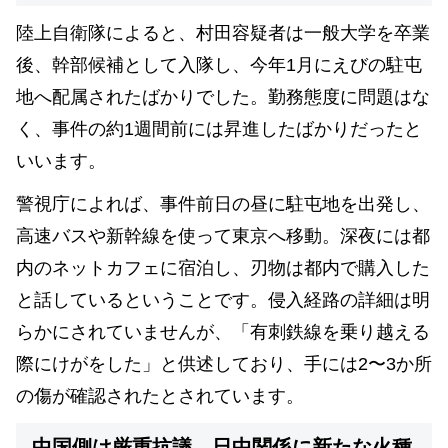
陸上自衛隊によると、村田容疑者は一般大学を卒業
後、幹部候補として入隊し、今年1月にえびの駐屯
地へ配属されたばかりでした。勤務態度に問題はな
く、事件の約1週間前には昇進したばかりだったと
いいます。
警視庁によれば、事件前日の昼に駐屯地を出発し、
高速バスや新幹線を使って東京へ移動。深夜には都
内のネットカフェに宿泊し、刃物は都内で購入した
と話しているということです。侵入経路の詳細は明
らかにされていませんが、「有刺鉄線を乗り越える
際にけがをした」と供述しており、手には2〜3か所
の傷が確認されたとされています。
中国側は厳重抗議 日中関係に新たな火種