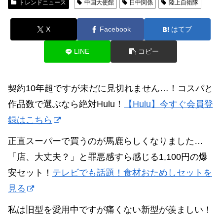
トレンドニュース
中国大使館
日中関係
陸上自衛隊
X
Facebook
はてブ
LINE
コピー
契約10年超ですが未だに見切れません…！コスパと
作品数で選ぶなら絶対Hulu！
【Hulu】今すぐ会員登
録はこちら
正直スーパーで買うのが馬鹿らしくなりました…
「店、大丈夫？」と罪悪感すら感じる1,100円の爆
安セット！
テレビでも話題！食材おためしセットを
見る
私は旧型を愛用中ですが痛くない新型が羨ましい！