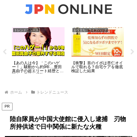
トレンドニュース
お役立ち・ライフハック
ト
刺殺
【あの人は今】「このハゲ
【衝撃】首のイボは杏仁オイ
【
ク
ー！」騒動から約9年…豊田
ルで取れる？自宅ケアを徹底
「
の惨
真由子の超エリート経歴と、
検証した結果
ン
逮捕
現在の意外な活動とは？
末
ホーム
トレンドニュース
PR
陸自隊員が中国大使館に侵入し逮捕 刃物
所持供述で日中関係に新たな火種