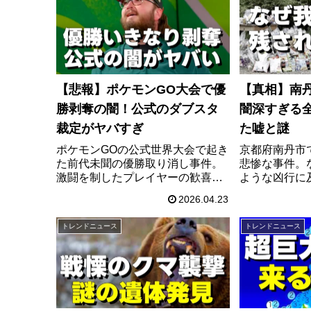
【悲報】ポケモンGO大会で優
【真相】南
勝剥奪の闇！公式のダブスタ
闇深すぎる
裁定がヤバすぎ
た嘘と謎
ポケモンGOの公式世界大会で起き
京都府南丹市
た前代未聞の優勝取り消し事件。
悲惨な事件。
激闘を制したプレイヤーの歓喜の
ような凶行に
パフォーマンスが突然ルール違反
メラが捉えな
2026.04.23
に。過去の大会映像から発覚した
と、地元住民
公式の信じられない矛盾と、理不
正体。報道で
トレンドニュース
トレンドニュース
尽すぎるペナルティの真相とは？
同級生たちの
ゲーマー大炎上の全貌をまとめま
てきた衝撃の
した。