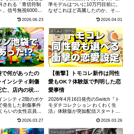
科される「青切符制
準モデルはついに10万円目前に。
。信号無視6000
なぜこれほど高騰したのか、そし
1万2000円など113
て「日本語専用モデル」だけが5万
2026.06.23
2026.04.01
金額を一覧で解説。
円で据え置かれた理由とは？AIブ
ルメット・左折レー
ームによるコスト増から任天堂
エンタメ・ゲーム
答える完全まとめ。
Switch 2を見据えたソニーのした
たかな価格戦略まで、表を用いて
わかりやすく徹底解説します。
袋で何があったの
【衝撃】トモコレ新作は同性
ャインシティ刺傷
愛もOK？体験版で判明した恋
死亡、店内の状況
愛事情
整理
インシティ2階のポケ
2026年4月16日発売のSwitch『ト
で発生した刺傷事件
モダチコレクション わくわく生
代くらいの女性店員と
活』体験版が突如配信スタート！
警視庁は殺人事件と
同性やノンバイナリー、さらに
2026.03.27
2026.03.26
防犯カメラの内容、
「恋愛しない」設定まで選べる、
時点で分かっている
多様性に特化した最新のMii作成と
トレンドニュース