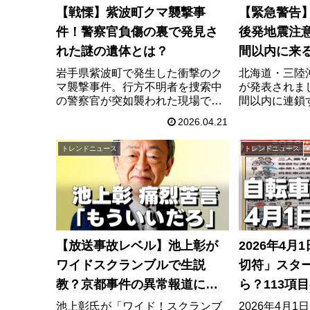
【戦慄】紫波町クマ襲撃事
【緊急警告
件！警察官負傷の裏で発見さ
後発地震注
れた謎の遺体とは？
間以内に来
て今すぐや
岩手県紫波町で発生した衝撃のク
北海道・三陸
マ襲撃事件。行方不明者を捜索中
が発表されま
の警察官が突如襲われた現場で、
間以内に連鎖
さらに恐ろしい発見が。猟友会に
ています。対象
2026.04.21
よる駆除の裏側と、いまだ周辺を
町村の地域情
うろつく子グマの脅威。なぜこの
に家庭で今す
トレンドニュース
トレンドニュース
時期にクマ被害が頻発しているの
策、備蓄リス
か、事件の全貌と今後の警戒ポイ
す。
ントを徹底解説します。
【放送事故レベル】池上彰が
2026年4
ワイドスクランブルで生説
切符」スタ
教？京都事件の異常報道に
ら？113項
「もういい」と激怒の理由
策まとめ
池上彰氏が「ワイド！スクランブ
2026年4月