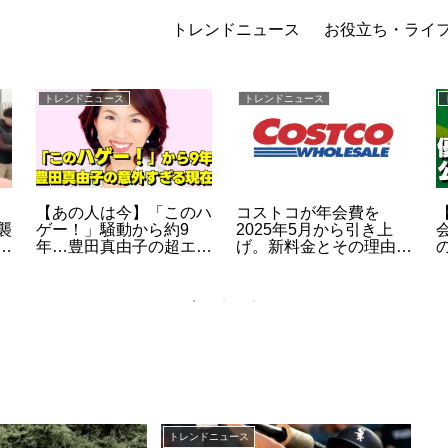
トレンドニュース
お役立ち・ライ
トレンドニュース
トレンドニュース
【あの人は今】「このハ
コストコが年会費を
襲
ゲー！」騒動から約9
2025年5月から引き上
も
年…豊田真由子の超エリ
げ。新料金とその理由と
的
ート経歴と、現在の意外
は？
の
な活動とは？
トレンドニュース