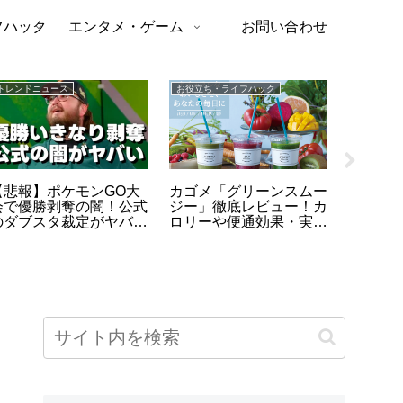
フハック
エンタメ・ゲーム
お問い合わせ
トレンドニュース
お役立ち・ライフハック
トレンドニ
【悲報】ポケモンGO大
カゴメ「グリーンスムー
【202
会で優勝剥奪の闇！公式
ジー」徹底レビュー！カ
選ぶ「
のダブスタ裁定がヤバす
ロリーや便通効果・実際
員」ラ
ぎ
の口コミまとめ
抑えた
総理も