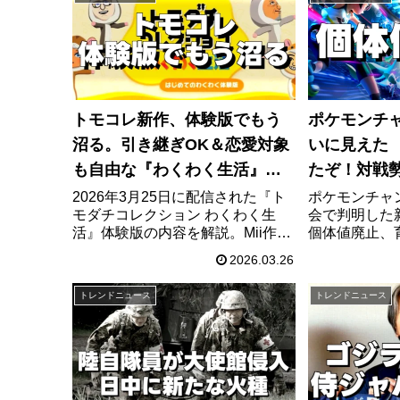
った事件の全貌と日本のストーカ
ことを時系列
ー対策の限界を徹底解説します。
トモコレ新作、体験版でもう
ポケモンチ
沼る。引き継ぎOK＆恋愛対象
いに見えた
も自由な『わくわく生活』が
たぞ！対戦
強すぎる
の正体
2026年3月25日に配信された『ト
ポケモンチャ
モダチコレクション わくわく生
会で判明した
活』体験版の内容を解説。Mii作
個体値廃止、
成、引き継ぎ要素、なりきりハム
メガシンカ対
2026.03.26
スターセット、恋愛対象の自由設
グ、Pokémo
定や家族・親せき設定まで注目ポ
戦勢注目の内
トレンドニュース
トレンドニュース
イントを整理。
説します。