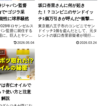
侍ジャパン監督
坂口杏里さんに何が起き
輪で“ゴジラ采
た！？コンビニのサンドイッ
可能性に球界騒然
チ1個万引きが呼んだ“衝撃逮
捕”の全貌
028年ロサンゼルス
東京都八王子市のコンビニでサン
パン監督に就任する
ドイッチ1個を盗んだとして、元タ
題に。巨人とヤンキ
レントの坂口杏里容疑者が現行犯
圧巻の経歴、監督候
逮捕。事件の概要、勾留情報、世
2026.05.04
2026.03.24
由、ファンの反応、
間に衝撃が広がった理由をわかり
情報を整理します。
やすく整理します。
ック
ツは杏仁オイルで
る？使い方と注意
く解説
やざらつきが気にな