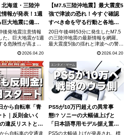
】北海道・三陸沖
【M7.5三陸沖地震】最大震度5
意情報が発表！1週
強で津波の恐れ！今すぐ確認
る巨大地震に備え
すべき命を守る行動と各地の
るべき防災対策
震度まとめ
沖後発地震注意情報
20日午後4時53分に発生したM7.5
した。巨大地震が1週
の三陸沖地震の最新情報を網羅。
する危険性が高まっ
最大震度5強の揺れと津波への警
となる7道県182市
戒、今すぐ取るべき正しい対応方
2026.04.20
2026.04.20
報と、命を守るため
法や地震の基礎知識、各地の震度
ぐやるべき防災対
詳細を分かりやすく解説します。
エンタメ・ゲーム
トを徹底解説しま
命を守るための防災行動に役立て
てください。
月1日から自転車「青
PS5が10万円超えの異常事
ート｜反則金いく
態!? ソニーの大幅値上げと
目の違反リストと対
「日本語専用モデル据え置
き」に隠された真の狙い
1日から自転車の交通違
PS5の大幅値上げが発表され、標