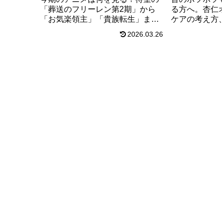
「葬送のフリーレン第2期」から
る方へ。杏仁
「お気楽領主」「貴族転生」ま
ケアの考え方
で、絶対外せない覇権ファンタジ
体験ベースの
2026.03.26
ー3作品の魅力を解説！さらにアニ
解説します。
メファンにHuluが圧倒的におすす
ておきたいポ
めな5つの理由も紹介。最高の推し
た。
活を始めましょう。