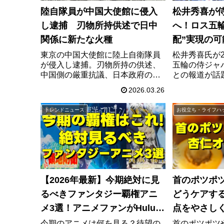
陸自隊員が中国大使館に侵入
松井秀喜が
し逮捕 刃物所持供述で日中
へ！ロス五
関係に新たな火種
配”実現の
東京の中国大使館に陸上自衛隊員
松井秀喜氏が2
が侵入し逮捕。刃物所持の供述、
五輪の侍ジャ
中国側の厳重抗議、日本政府の対
との報道が話
応、えびの駐屯地所属隊員の経歴
ースで築いた
2026.03.26
や事件の経緯まで最新情報を整理
補に挙がる理
します。
現時点の確定
トレンドニュース
お役立ち・ライフハ
【2026年最新】今期絶対に見
首のポツポ
るべきファンタジー覇権アニ
どうケアす
メ3選！アニメファンがHuluを
点をやさし
選ぶべき理由
今期のアニメは何を見る？待望の
首のポツポツ