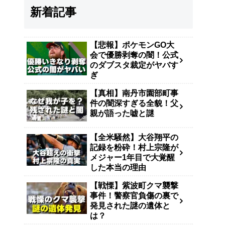
新着記事
【悲報】ポケモンGO大
会で優勝剥奪の闇！公式
のダブスタ裁定がヤバす
ぎ
【真相】南丹市園部町事
件の闇深すぎる全貌！父
親が語った嘘と謎
【全米騒然】大谷翔平の
記録を粉砕！村上宗隆が
メジャー1年目で大覚醒
した本当の理由
【戦慄】紫波町クマ襲撃
事件！警察官負傷の裏で
発見された謎の遺体と
は？