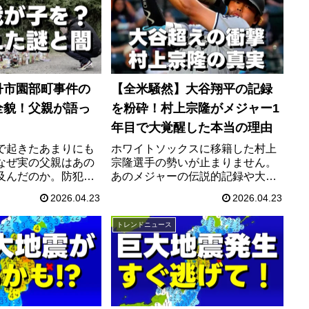
丹市園部町事件の
【全米騒然】大谷翔平の記録
全貌！父親が語っ
を粉砕！村上宗隆がメジャー1
年目で大覚醒した本当の理由
で起きたあまりにも
ホワイトソックスに移籍した村上
なぜ実の父親はあの
宗隆選手の勢いが止まりません。
及んだのか。防犯カ
あのメジャーの伝説的記録や大谷
かった空白の時間
翔平選手の記録を次々と塗り替え
2026.04.23
2026.04.23
だけが知る違和感の
る裏には、日本ではあまり報じら
は絶対に語られない
れないある大きな秘密がありまし
トレンドニュース
痛切な証言から見え
た。なぜ彼は1年目からここまで打
事実とは。
てるのか、その衝撃の真実をまと
めました。