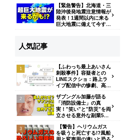
【緊急警告】北海道・三
陸沖後発地震注意情報が
発表！1週間以内に来る
巨大地震に備えて今すぐ
やるべき防災対策
人気記事
【ふわっち最上あいさん
刺殺事件】容疑者との
LINEスクショ：路上ラ
イブ配信中の惨劇、高田
馬場で40代男が逮捕
ザブングル加藤が語る
「消防設備士」の真
実！"笑い"と"防災"を両
立させる意外な副業5年
の舞台裏
【警告】ヘリウムガス
を吸うと死亡する!?風船
用と変声用の違いと恐ろ