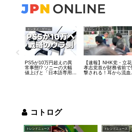
エンタメ・ゲーム
トレンドニュース
ブルドン
PS5が10万円超えの異
【速報】NHK党・立花
勝ノバ
常事態!? ソニーの大幅
孝志党首が財務省前で
チの強さ
値上げと「日本語専用モ
撃される！耳から流血
デル据え置き」に隠され
一命取り留める | 政治
た真の狙い
暴力の深層と民主主義
危機
コトログ
トレンドニュース
トレンドニュース