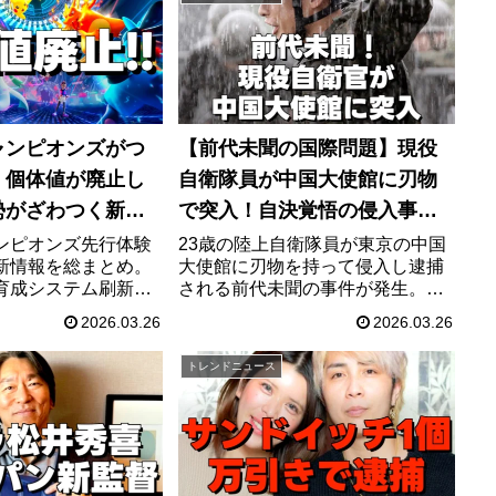
でまとめます。
無人島生活の全貌を徹底解説しま
す。
ャンピオンズがつ
【前代未聞の国際問題】現役
 個体値が廃止し
自衛隊員が中国大使館に刃物
勢がざわつく新作
で突入！自決覚悟の侵入事件
が招く最悪のシナリオ
ンピオンズ先行体験
23歳の陸上自衛隊員が東京の中国
新情報を総まとめ。
大使館に刃物を持って侵入し逮捕
育成システム刷新、
される前代未聞の事件が発生。自
応、ゼンブイリン
決を覚悟した衝撃の動機や、激怒
2026.03.26
2026.03.26
n HOME連携まで、対
する中国政府の対応、軍国主義復
容をわかりやすく解
活の批判など崩壊寸前の日中関係
トレンドニュース
の全貌に迫ります。