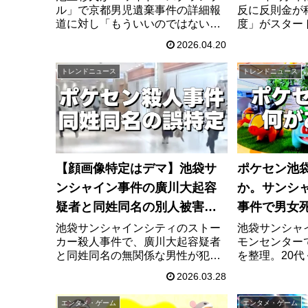
ル」で京都男児遺棄事件の詳細報
反に反則金が
道に対し「もういいのではない
度」がスタート
か」と苦言を呈した放送内容を解
円、ながら運転
2026.04.20
説。大下容子アナの反応や、過熱
項目の違反と
する事件報道の問題点と今後のあ
イヤホン・ヘ
トレンドニュース
トレンドニュース
り方について深く掘り下げます。
ンの疑問にも
【顔画像特定はデマ】池袋サ
ポケセン池
ンシャイン事件の廣川大起容
か。サンシ
疑者と同姓同名の別人被害！
事件で男女
SNS拡散の恐怖とストーカー
を時系列で
池袋サンシャインシティのストー
池袋サンシャ
カー殺人事件で、廣川大起容疑者
モンセンター
事件の全貌
と同姓同名の無関係な男性が犯人
を整理。20
扱いされる人違い被害が多発。特
男が死亡し、
2026.03.28
定班によるデマ拡散の法的リスク
して捜査中。
と、逮捕や禁止命令でも防げなか
目撃証言、現
エンタメ・ゲーム
エンタメ・ゲーム