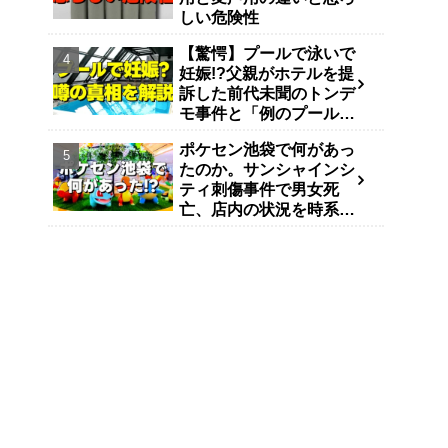
しい危険性
【驚愕】プールで泳いで
妊娠!?父親がホテルを提
訴した前代未聞のトンデ
モ事件と「例のプール」
説
ポケセン池袋で何があっ
たのか。サンシャインシ
ティ刺傷事件で男女死
亡、店内の状況を時系列
で整理