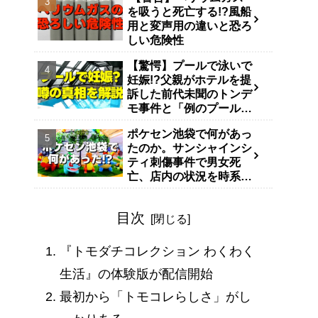
を吸うと死亡する!?風船
用と変声用の違いと恐ろ
しい危険性
【驚愕】プールで泳いで
妊娠!?父親がホテルを提
訴した前代未聞のトンデ
モ事件と「例のプール」
説
ポケセン池袋で何があっ
たのか。サンシャインシ
ティ刺傷事件で男女死
亡、店内の状況を時系列
で整理
目次
『トモダチコレクション わくわく
生活』の体験版が配信開始
最初から「トモコレらしさ」がし