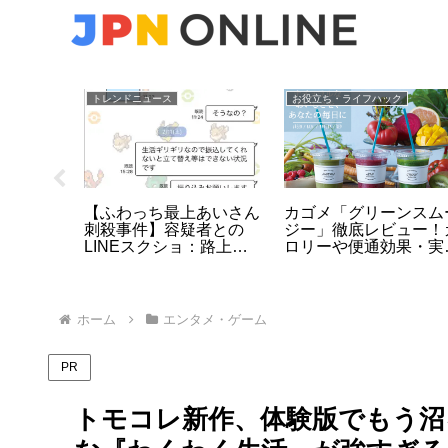
トレンドニュース
お役立ち・ライフハック
】女性が
【ふわっち最上あいさん
カゴメ「グリーンスム
しい議
刺殺事件】容疑者との
ジー」徹底レビュー！
！蓮舫を
LINEスクショ：路上ラ
ロリーや便通効果・実
末…高市
イブ配信中の惨劇、高田
の口コミまとめ
馬場で40代男が逮捕
ホーム
エンタメ・ゲーム
PR
トモコレ新作、体験版でもう沼