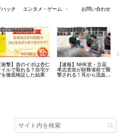
フハック
エンタメ・ゲーム
お問い合わせ
お役立ち・ライフハック
トレンドニュース
トレンドニ
【衝撃】首のイボは杏仁
【速報】NHK党・立花
【警告
オイルで取れる？自宅ケ
孝志党首が財務省前で襲
を吸うと
アを徹底検証した結果
撃される！耳から流血も
用と変
一命取り留める | 政治的
しい危
暴力の深層と民主主義の
危機