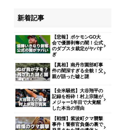
新着記事
【悲報】ポケモンGO大
会で優勝剥奪の闇！公式
のダブスタ裁定がヤバす
ぎ
【真相】南丹市園部町事
件の闇深すぎる全貌！父
親が語った嘘と謎
【全米騒然】大谷翔平の
記録を粉砕！村上宗隆が
メジャー1年目で大覚醒
した本当の理由
【戦慄】紫波町クマ襲撃
事件！警察官負傷の裏で