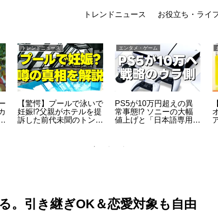
トレンドニュース
お役立ち・ライ
トレンドニュース
エンタメ・ゲーム
ー
【驚愕】プールで泳いで
PS5が10万円超えの異
カ
妊娠!?父親がホテルを提
常事態!? ソニーの大幅
際
訴した前代未聞のトンデ
値上げと「日本語専用モ
モ事件と「例のプール」
デル据え置き」に隠され
説
た真の狙い
る。引き継ぎOK＆恋愛対象も自由