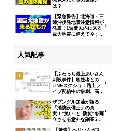
発見された謎の遺体と
は？
【緊急警告】北海道・三
陸沖後発地震注意情報が
発表！1週間以内に来る
巨大地震に備えて今すぐ
やるべき防災対策
人気記事
【ふわっち最上あいさん
刺殺事件】容疑者との
LINEスクショ：路上ラ
イブ配信中の惨劇、高田
馬場で40代男が逮捕
ザブングル加藤が語る
「消防設備士」の真
実！"笑い"と"防災"を両
立させる意外な副業5年
の舞台裏
【警告】ヘリウムガス