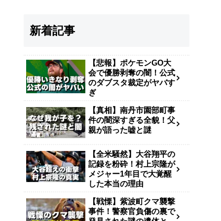
新着記事
【悲報】ポケモンGO大
会で優勝剥奪の闇！公式
のダブスタ裁定がヤバす
ぎ
【真相】南丹市園部町事
件の闇深すぎる全貌！父
親が語った嘘と謎
【全米騒然】大谷翔平の
記録を粉砕！村上宗隆が
メジャー1年目で大覚醒
した本当の理由
【戦慄】紫波町クマ襲撃
事件！警察官負傷の裏で