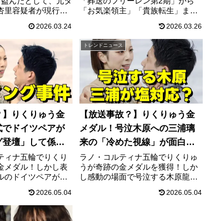
を盗んだとして、元タ
「葬送のフリーレン第2期」から
杏里容疑者が現行犯
「お気楽領主」「貴族転生」ま
概要、勾留情報、世
で、絶対外せない覇権ファンタジ
2026.03.24
2026.03.26
がった理由をわかり
ー3作品の魅力を解説！さらにアニ
ます。
メファンにHuluが圧倒的におすす
トレンドニュース
めな5つの理由も紹介。最高の推し
活を始めましょう。
？】りくりゅう金
【放送事故？】りくりゅう金
式でドイツペアが
メダル！号泣木原への三浦璃
グ登壇」して係員
来の「冷めた視線」が面白す
事案が発生
ぎると世界中で話題
ティナ五輪でりくり
ラノ・コルティナ五輪でりくりゅ
金メダル！しかし表
うが奇跡の金メダルを獲得！しか
ルのドイツペアがフ
し感動の場面で号泣する木原龍一
し係員に制止される
に対し、三浦璃来が一瞬見せた
2026.05.04
2026.05.04
発生。ミネルヴァ選
「呆れ顔」が面白すぎると話題
が可愛すぎると話題
に。世界新記録の裏で起きた微笑
的瞬間を紹介しま
ましい夫婦漫才のようなやり取り