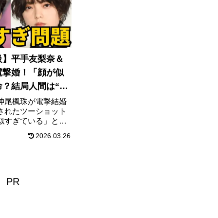
を紹介します。
級】平手友梨奈＆
電撃婚！「顔が似
命？結局人間は“自
番好きなんだ説を立
神尾楓珠が電撃結婚
されたツーショット
う
似すぎている」と話
同士が惹かれ合う心
2026.03.26
の間で囁かれるメン
配について解説しま
PR