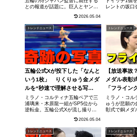
五輪の侍ジャパン監督に就任する
ドイッチ1個
との報道が話題に。巨人とヤンキ
レントの坂口
ースで築いた圧巻の経歴、監督候
逮捕。事件の
2026.05.04
補に挙がる理由、ファンの反応、
間に衝撃が広
現時点の確定情報を整理します。
やすく整理し
トレンドニュース
トレンドニュース
五輪公式Xが投下した「なんと
【放送事故
いう1枚」 りくりゅう金メダ
メダル表彰
ルを“秒速で理解させる写
「フライン
真”が海外で騒然
に怒られる
ミラノ・コルティナ五輪ペアで三
ミラノ・コル
浦璃来・木原龍一組がSP5位から
ゅうが悲願の
逆転金。五輪公式Xが流し撮りの
彰式で銅メダ
迫力写真を公開し、海外ファンか
ライング登壇
2026.05.04
ら「なんという1枚」と称賛が相次
ハプニングが
いでいる。
手の驚いた顔
トレンドニュース
トレンドニュース
に。その決定