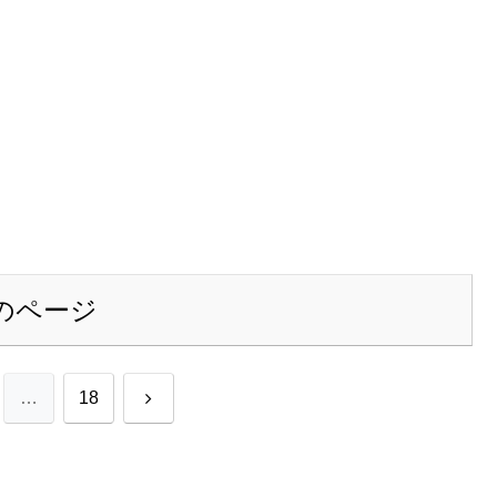
のページ
次
…
18
へ