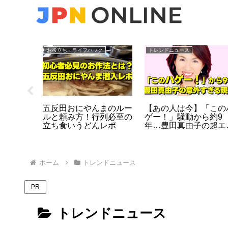
お役立ち・ライフハック
トレンドニュース
の
五反田おにやんまのルー
【あの人は今】「この
上村謙
ルと頼み方！行列必至の
ゲー！」騒動から約9
 人気グ
立ち食いうどんレポ
年…豊田真由子の超エ
決断の裏
ート経歴と、現在の意
な活動とは？
ホーム
トレンドニュース
PR
トレンドニュース