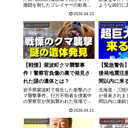
激闘を制したプレイヤーの歓喜の
ような凶行に
パフォーマンスが突然ルール違反
メラが捉えな
2026.04.23
に。過去の大会映像から発覚した
と、地元住民
公式の信じられない矛盾と、理不
正体。報道で
トレンドニュース
トレンドニュース
尽すぎるペナルティの真相とは？
同級生たちの
ゲーマー大炎上の全貌をまとめま
てきた衝撃の
した。
【戦慄】紫波町クマ襲撃事
【緊急警告
件！警察官負傷の裏で発見さ
後発地震注
れた謎の遺体とは？
間以内に来
て今すぐや
岩手県紫波町で発生した衝撃のク
北海道・三陸
マ襲撃事件。行方不明者を捜索中
が発表されま
の警察官が突如襲われた現場で、
間以内に連鎖
さらに恐ろしい発見が。猟友会に
ています。対象
2026.04.21
よる駆除の裏側と、いまだ周辺を
町村の地域情
うろつく子グマの脅威。なぜこの
に家庭で今す
トレンドニュース
トレンドニュース
時期にクマ被害が頻発しているの
策、備蓄リス