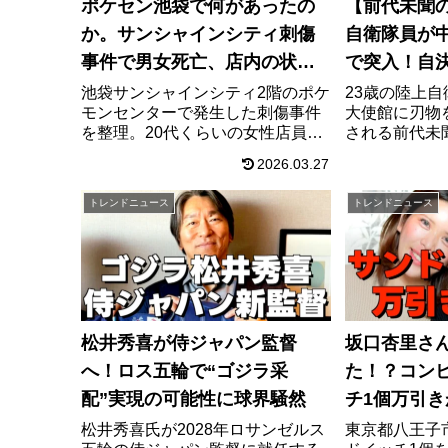
ポケセン池袋で何があったの
【前代未聞
か。サンシャインシティ刺傷
自衛隊員が
事件で男女死亡、店内の状況
で突入！自
を時系列で整理
が招く最悪
池袋サンシャインシティ2階のポケ
23歳の陸上
モンセンターで発生した刺傷事件
大使館に刃物
を整理。20代くらいの女性店員と
される前代未
男が死亡し、警視庁は殺人事件と
決を覚悟した
2026.03.27
して捜査中。防犯カメラの内容、
する中国政府
目撃証言、現時点で分かっている
活の批判など
トレンドニュース
トレンドニュース
ことを時系列でまとめます。
の全貌に迫り
松井秀喜が侍ジャパン監督
坂口杏里さ
へ！ロス五輪で“ゴジラ采
た！？コン
配”実現の可能性に球界騒然
チ1個万引き
捕”の全貌
松井秀喜氏が2028年ロサンゼルス
東京都八王子