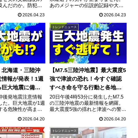
及んだのか。防犯カ
あのメジャーの伝説的記録や大谷
かった空白の時間
翔平選手の記録を次々と塗り替え
2026.04.23
2026.04.23
だけが知る違和感の
る裏には、日本ではあまり報じら
は絶対に語られない
れないある大きな秘密がありまし
トレンドニュース
痛切な証言から見え
た。なぜ彼は1年目からここまで打
事実とは。
てるのか、その衝撃の真実をまと
めました。
】北海道・三陸沖
【M7.5三陸沖地震】最大震度5
意情報が発表！1週
強で津波の恐れ！今すぐ確認
る巨大地震に備え
すべき命を守る行動と各地の
るべき防災対策
震度まとめ
沖後発地震注意情報
20日午後4時53分に発生したM7.5
した。巨大地震が1週
の三陸沖地震の最新情報を網羅。
する危険性が高まっ
最大震度5強の揺れと津波への警
となる7道県182市
戒、今すぐ取るべき正しい対応方
2026.04.20
2026.04.20
報と、命を守るため
法や地震の基礎知識、各地の震度
ぐやるべき防災対
詳細を分かりやすく解説します。
トレンドニュース
トを徹底解説しま
命を守るための防災行動に役立て