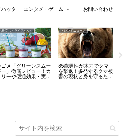
フハック
エンタメ・ゲーム
お問い合わせ
お役立ち・ライフハック
トレンドニュース
トレンドニ
カゴメ「グリーンスムー
85歳男性が木刀でクマ
【勝因
ジー」徹底レビュー！カ
を撃退！多発するクマ被
テニス2
ロリーや便通効果・実際
害の現状と身を守るため
ク・ジ
の口コミまとめ
の注意点
の秘密