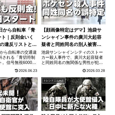
てください。
月1日から自転車「青
【顔画像特定はデマ】池袋サ
ート｜反則金いく
ンシャイン事件の廣川大起容
目の違反リストと対
疑者と同姓同名の別人被害！
SNS拡散の恐怖とストーカー
1日から自転車の交通違
池袋サンシャインシティのストー
科される「青切符制
カー殺人事件で、廣川大起容疑者
事件の全貌
。信号無視6000
と同姓同名の無関係な男性が犯人
1万2000円など113
扱いされる人違い被害が多発。特
2026.06.23
2026.03.28
金額を一覧で解説。
定班によるデマ拡散の法的リスク
ルメット・左折レー
と、逮捕や禁止命令でも防げなか
トレンドニュース
答える完全まとめ。
った事件の全貌と日本のストーカ
ー対策の限界を徹底解説します。