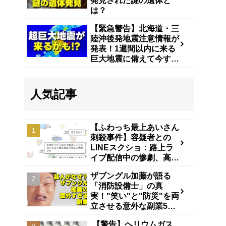
発見された謎の遺体と
は？
【緊急警告】北海道・三
陸沖後発地震注意情報が
発表！1週間以内に来る
巨大地震に備えて今すぐ
やるべき防災対策
人気記事
【ふわっち最上あいさん
刺殺事件】容疑者との
LINEスクショ：路上ラ
イブ配信中の惨劇、高田
馬場で40代男が逮捕
ザブングル加藤が語る
「消防設備士」の真
実！"笑い"と"防災"を両
立させる意外な副業5年
の舞台裏
【警告】ヘリウムガス