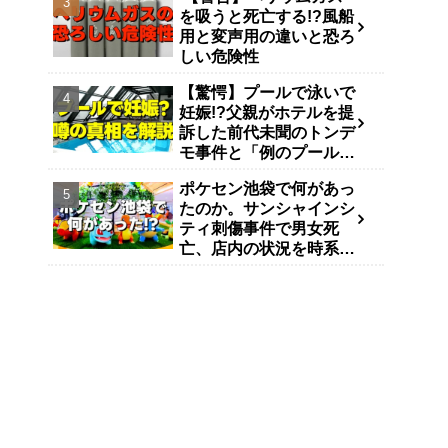
を吸うと死亡する!?風船
用と変声用の違いと恐ろ
しい危険性
【驚愕】プールで泳いで
妊娠!?父親がホテルを提
訴した前代未聞のトンデ
モ事件と「例のプール」
説
ポケセン池袋で何があっ
たのか。サンシャインシ
ティ刺傷事件で男女死
亡、店内の状況を時系列
で整理