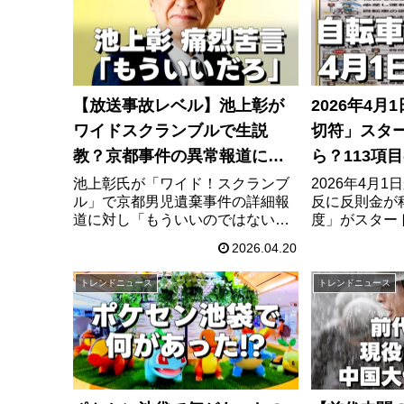
か、事件の全貌と今後の警戒ポイ
す。
ントを徹底解説します。
【放送事故レベル】池上彰が
2026年4
ワイドスクランブルで生説
切符」スタ
教？京都事件の異常報道に
ら？113項
「もういい」と激怒の理由
策まとめ
池上彰氏が「ワイド！スクランブ
2026年4月
ル」で京都男児遺棄事件の詳細報
反に反則金が
道に対し「もういいのではない
度」がスタート
か」と苦言を呈した放送内容を解
円、ながら運転
2026.04.20
説。大下容子アナの反応や、過熱
項目の違反と
する事件報道の問題点と今後のあ
イヤホン・ヘ
トレンドニュース
トレンドニュース
り方について深く掘り下げます。
ンの疑問にも