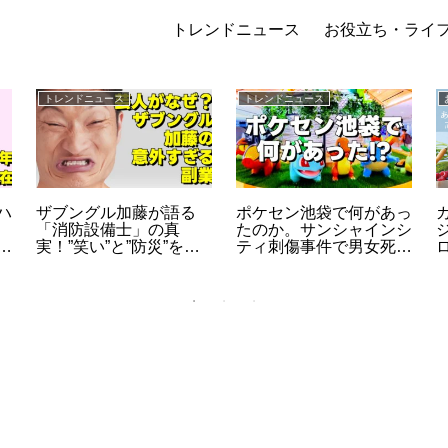
トレンドニュース
お役立ち・ライ
トレンドニュース
トレンドニュース
ハ
ザブングル加藤が語る
ポケセン池袋で何があっ
「消防設備士」の真
たのか。サンシャインシ
リ
実！”笑い”と”防災”を両
ティ刺傷事件で男女死
外
立させる意外な副業5年
亡、店内の状況を時系列
の舞台裏
で整理