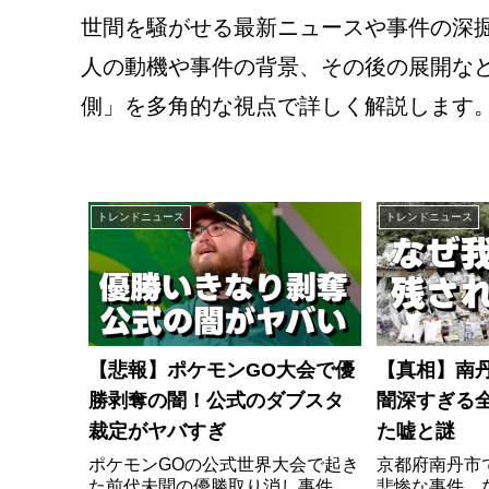
世間を騒がせる最新ニュースや事件の深
人の動機や事件の背景、その後の展開な
側」を多角的な視点で詳しく解説します
トレンドニュース
トレンドニュース
【悲報】ポケモンGO大会で優
【真相】南
勝剥奪の闇！公式のダブスタ
闇深すぎる
裁定がヤバすぎ
た嘘と謎
ポケモンGOの公式世界大会で起き
京都府南丹市
た前代未聞の優勝取り消し事件。
悲惨な事件。