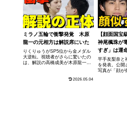
す。
ミラノ五輪で衝撃発覚 木原
【顔面国宝
龍一の元相方は解説席にいた
神尾楓珠が
すぎ」は運
りくりゅうがSP5位から金メダル
大逆転。視聴者がさらに驚いたの
分顔”が一
平手友梨奈と
は、解説の高橋成美が木原龍一の
を発表。公開
証してしま
元パートナーだった事実と“高スペ
写真が「顔が
ック”経歴
題に。似た者
2026.05.04
理や、ファン
タル面への心
す