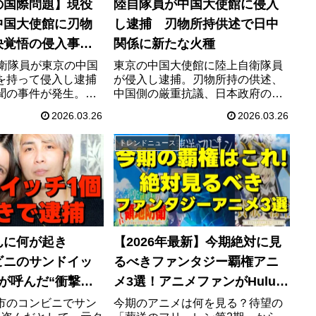
の国際問題】現役
陸自隊員が中国大使館に侵入
中国大使館に刃物
し逮捕 刃物所持供述で日中
決覚悟の侵入事件
関係に新たな火種
のシナリオ
自衛隊員が東京の中国
東京の中国大使館に陸上自衛隊員
を持って侵入し逮捕
が侵入し逮捕。刃物所持の供述、
聞の事件が発生。自
中国側の厳重抗議、日本政府の対
衝撃の動機や、激怒
応、えびの駐屯地所属隊員の経歴
2026.03.26
2026.03.26
の対応、軍国主義復
や事件の経緯まで最新情報を整理
崩壊寸前の日中関係
します。
トレンドニュース
ます。
んに何が起き
【2026年最新】今期絶対に見
ビニのサンドイッ
るべきファンタジー覇権アニ
が呼んだ“衝撃逮
メ3選！アニメファンがHuluを
選ぶべき理由
市のコンビニでサン
今期のアニメは何を見る？待望の