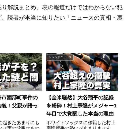
掘り解説まとめ。表の報道だけではわからない犯
ど、読者が本当に知りたい「ニュースの真相・裏
。
トレンドニュース
丹市園部町事件の
【全米騒然】大谷翔平の記録
全貌！父親が語っ
を粉砕！村上宗隆がメジャー1
年目で大覚醒した本当の理由
で起きたあまりにも
ホワイトソックスに移籍した村上
なぜ実の父親はあの
宗隆選手の勢いが止まりません。