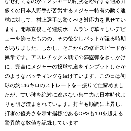
なぜ打てるのか？メジャーの剛腕を粉砕する適応力
多くの日本人野手が苦労するメジャー特有の動く速
球に対して、村上選手は驚くべき対応力を見せてい
ます。開幕直後こそ連続ホームランで華々しいデビ
ューを飾ったものの、その後少しバットが湿る時期
がありました。しかし、そこからの修正スピードが
異常です。アスレチックス戦での満塁弾をきっかけ
に、完全にメジャーの投球軌道をインプットしたか
のようなバッティングを続けています。この日は初
球の約146キロのストレートを一振りで仕留めまし
たが、甘い球を絶対に逃さない集中力は日本時代よ
りも研ぎ澄まされています。打率も順調に上昇し、
打者の優秀さを示す指標であるOPSも1.0を超える
驚異的な数値を記録しています。