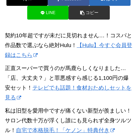
LINE
コピー
契約10年超ですが未だに見切れません…！コスパと
作品数で選ぶなら絶対Hulu！
【Hulu】今すぐ会員登
録はこちら
正直スーパーで買うのが馬鹿らしくなりました…
「店、大丈夫？」と罪悪感すら感じる1,100円の爆
安セット！
テレビでも話題！食材おためしセットを
見る
私は旧型を愛用中ですが痛くない新型が羨ましい！
サロン代数十万が浮くし誰にも見られず全身ツルツ
ル！
自宅で本格脱毛！「ケノン」特典付き