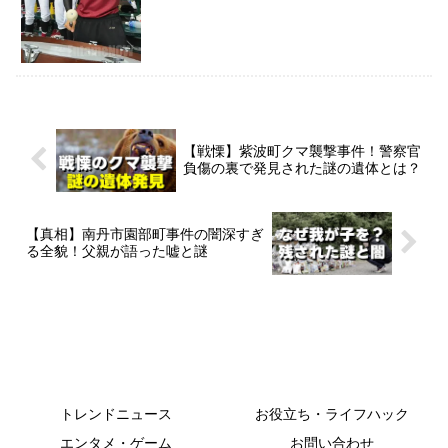
【戦慄】紫波町クマ襲撃事件！警察官
負傷の裏で発見された謎の遺体とは？
【真相】南丹市園部町事件の闇深すぎ
る全貌！父親が語った嘘と謎
トレンドニュース
お役立ち・ライフハック
エンタメ・ゲーム
お問い合わせ