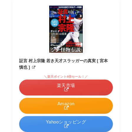
証言 村上宗隆 若き天才スラッガーの真実 [ 宮本
慎也 ]
＼楽天ポイント4倍セール！／
楽天市場
Amazon
Yahooショッピング