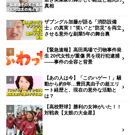
真相
ザブングル加藤が語る「消防設備
士」の真実！"笑い"と"防災"を両立
させる意外な副業5年の舞台裏
【緊急速報】高田馬場で刃物事件発
生 20代女性が重傷 男を現行犯逮捕
――事件の全容と背景
【あの人は今】「このハゲー！」騒
動から約9年…豊田真由子の超エリ
ート経歴と、現在の意外な活動と
は？
【高校野球】勝利の女神がいた！！
対戦表【太鼓の大金星】