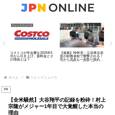
トレンドニュース
トレンドニュース
ト
滅
コストコが年会費を2025年5
【速報】NHK党・立花孝志党
【
いる
月から引き上げ。新料金とそ
首が財務省前で襲撃される！
う
族愛
の理由とは？
耳から流血も一命取り留める
用
| 政治的暴力の深層と民主主
義の危機
ホーム
トレンドニュース
PR
【全米騒然】大谷翔平の記録を粉砕！村上
宗隆がメジャー1年目で大覚醒した本当の
理由