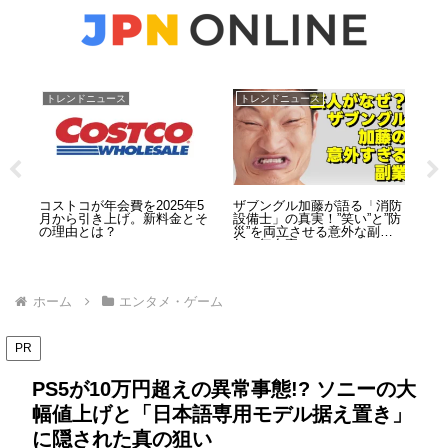
トレンドニュース
トレンドニュース
お
レイ
コストコが年会費を2025年5
ザブングル加藤が語る「消防
【
管理
月から引き上げ。新料金とそ
設備士」の真実！”笑い”と”防
ル
：開
の理由とは？
災”を両立させる意外な副業5
検
新コ
年の舞台裏
ホーム
エンタメ・ゲーム
PR
PS5が10万円超えの異常事態!? ソニーの大
幅値上げと「日本語専用モデル据え置き」
に隠された真の狙い