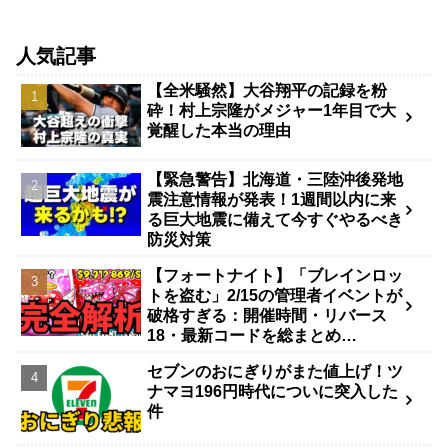
人気記事
【全米騒然】大谷翔平の記録を粉
砕！村上宗隆がメジャー1年目で大
覚醒した本当の理由
【緊急警告】北海道・三陸沖後発地
震注意情報が発表！1週間以内に来
る巨大地震に備えて今すぐやるべき
防災対策
【フォートナイト】「ブレインロッ
トを盗む」2/15の管理者イベントが
破格すぎる：開催時間・リバース
18・最新コードを総まとめ
（2026）
セブンのおにぎりがまた値上げ！ツ
ナマヨ196円時代についに突入した
件