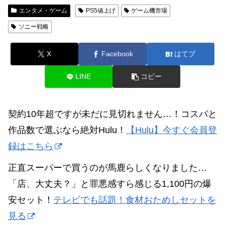
エンタメ・ゲーム
PS5値上げ
ゲーム機市場
ソニー戦略
X
Facebook
はてブ
LINE
コピー
契約10年超ですが未だに見切れません…！コスパと
作品数で選ぶなら絶対Hulu！
【Hulu】今すぐ会員登
録はこちら
正直スーパーで買うのが馬鹿らしくなりました…
「店、大丈夫？」と罪悪感すら感じる1,100円の爆
安セット！
テレビでも話題！食材おためしセットを
見る