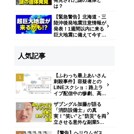
発見された謎の遺体と
は？
【緊急警告】北海道・三
陸沖後発地震注意情報が
発表！1週間以内に来る
巨大地震に備えて今すぐ
やるべき防災対策
人気記事
【ふわっち最上あいさん
刺殺事件】容疑者との
LINEスクショ：路上ラ
イブ配信中の惨劇、高田
馬場で40代男が逮捕
ザブングル加藤が語る
「消防設備士」の真
実！"笑い"と"防災"を両
立させる意外な副業5年
の舞台裏
【警告】ヘリウムガス