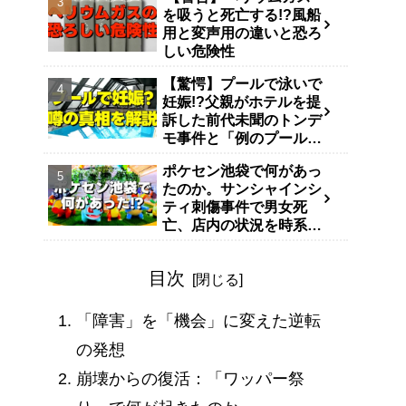
を吸うと死亡する!?風船
用と変声用の違いと恐ろ
しい危険性
【驚愕】プールで泳いで
妊娠!?父親がホテルを提
訴した前代未聞のトンデ
モ事件と「例のプール」
説
ポケセン池袋で何があっ
たのか。サンシャインシ
ティ刺傷事件で男女死
亡、店内の状況を時系列
で整理
目次
「障害」を「機会」に変えた逆転
の発想
崩壊からの復活：「ワッパー祭