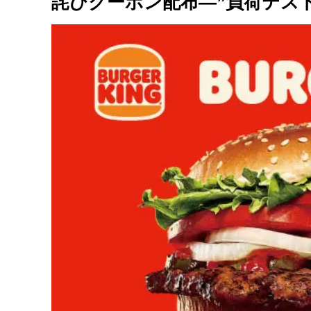
詫びクーポン配布—”負荷テス