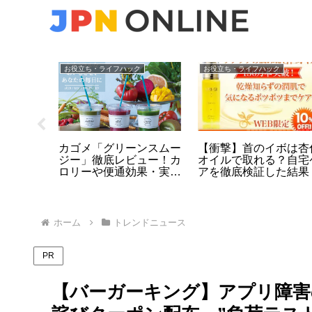
お役立ち・ライフハック
お役立ち・ライフハック
】女性が
カゴメ「グリーンスムー
【衝撃】首のイボは杏
しい議
ジー」徹底レビュー！カ
オイルで取れる？自宅
！蓮舫を
ロリーや便通効果・実際
アを徹底検証した結果
末…高市
の口コミまとめ
ホーム
トレンドニュース
PR
【バーガーキング】アプリ障害