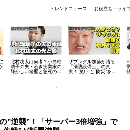
トレンドニュース
お役立ち・ライ
トレンドニュース
トレンドニュース
仁
北村功太は何者？小島瑠
ザブングル加藤が語る
ケ
璃子の夫・若き実業家の
「消防設備士」の真
輝かしい経歴と急死の真
実！”笑い”と”防災”を両
相
立させる意外な副業5年
の舞台裏
の”逆襲”！「サーバー3倍増強」で