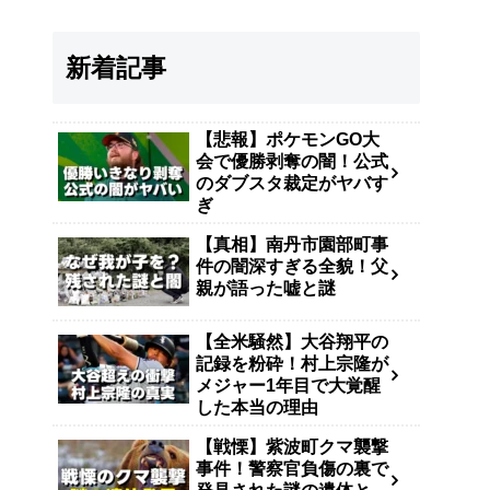
新着記事
【悲報】ポケモンGO大
会で優勝剥奪の闇！公式
のダブスタ裁定がヤバす
ぎ
【真相】南丹市園部町事
件の闇深すぎる全貌！父
親が語った嘘と謎
【全米騒然】大谷翔平の
記録を粉砕！村上宗隆が
メジャー1年目で大覚醒
した本当の理由
【戦慄】紫波町クマ襲撃
事件！警察官負傷の裏で