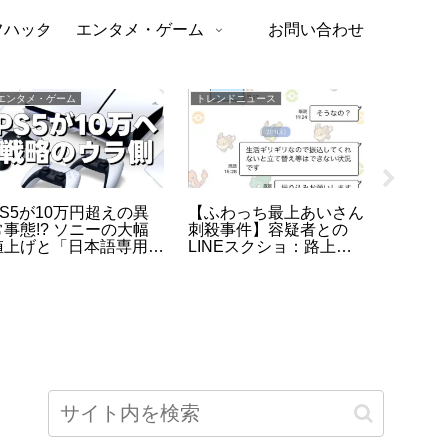
フハック
エンタメ・ゲーム
お問い合わせ
エンタメ・ゲーム
トレンドニュース
トレンドニ
PS5が10万円超えの異
【ふわっち最上あいさん
【速報】
常事態!? ソニーの大幅
刺殺事件】容疑者との
孝志党
値上げと「日本語専用モ
LINEスクショ：路上ラ
撃され
デル据え置き」に隠され
イブ配信中の惨劇、高田
一命取り
た真の狙い
馬場で40代男が逮捕
暴力の
危機