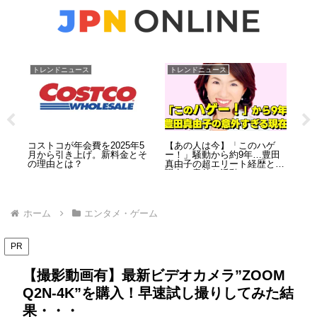
トレンドニュース
トレンドニュース
お
事
コストコが年会費を2025年5
【あの人は今】「このハゲ
五
と
月から引き上げ。新料金とそ
ー！」騒動から約9年…豊田
頼
置
の理由とは？
真由子の超エリート経歴と、
う
現在の意外な活動とは？
ホーム
エンタメ・ゲーム
PR
【撮影動画有】最新ビデオカメラ”ZOOM
Q2N-4K”を購入！早速試し撮りしてみた結
果・・・