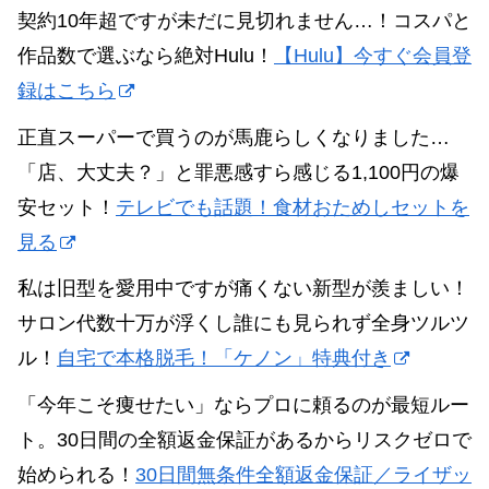
契約10年超ですが未だに見切れません…！コスパと
作品数で選ぶなら絶対Hulu！
【Hulu】今すぐ会員登
録はこちら
正直スーパーで買うのが馬鹿らしくなりました…
「店、大丈夫？」と罪悪感すら感じる1,100円の爆
安セット！
テレビでも話題！食材おためしセットを
見る
私は旧型を愛用中ですが痛くない新型が羨ましい！
サロン代数十万が浮くし誰にも見られず全身ツルツ
ル！
自宅で本格脱毛！「ケノン」特典付き
「今年こそ痩せたい」ならプロに頼るのが最短ルー
ト。30日間の全額返金保証があるからリスクゼロで
始められる！
30日間無条件全額返金保証／ライザッ