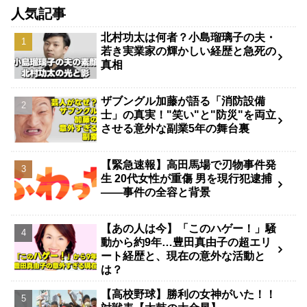
人気記事
北村功太は何者？小島瑠璃子の夫・
若き実業家の輝かしい経歴と急死の
真相
ザブングル加藤が語る「消防設備
士」の真実！"笑い"と"防災"を両立
させる意外な副業5年の舞台裏
【緊急速報】高田馬場で刃物事件発
生 20代女性が重傷 男を現行犯逮捕
――事件の全容と背景
【あの人は今】「このハゲー！」騒
動から約9年…豊田真由子の超エリ
ート経歴と、現在の意外な活動と
は？
【高校野球】勝利の女神がいた！！