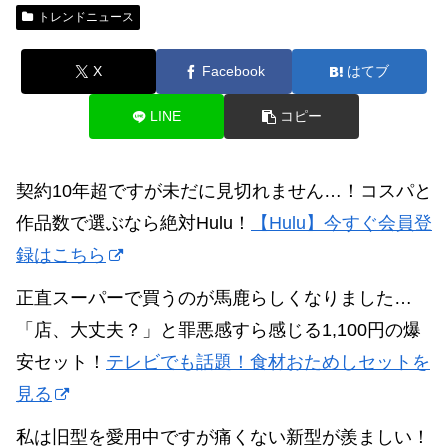
トレンドニュース
X
Facebook
はてブ
LINE
コピー
契約10年超ですが未だに見切れません…！コスパと
作品数で選ぶなら絶対Hulu！
【Hulu】今すぐ会員登
録はこちら
正直スーパーで買うのが馬鹿らしくなりました…
「店、大丈夫？」と罪悪感すら感じる1,100円の爆
安セット！
テレビでも話題！食材おためしセットを
見る
私は旧型を愛用中ですが痛くない新型が羨ましい！