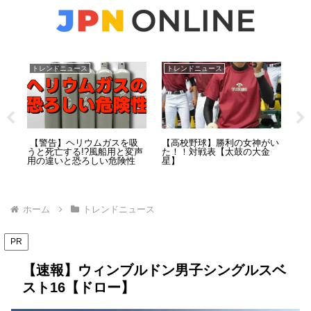
トレンドニュース
トレンドニュース
ト
Nこ
【警告】ヘリウムガスを吸
【高校野球】勝利の女神がい
【
人
うと死亡する!?風船用と変声
た！！対戦表【太鼓の大金
「
の裏
用の違いと恐ろしい危険性
星】
ン
末
ホーム
トレンドニュース
PR
【速報】ウィンブルドン男子シングルスベ
スト16【ドロー】