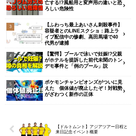
亡する!?風船用と変声用の違いと恐
ろしい危険性
【ふわっち最上あいさん刺殺事件】
容疑者とのLINEスクショ：路上ラ
イブ配信中の惨劇、高田馬場で40
代男が逮捕
【驚愕】プールで泳いで妊娠!?父親
がホテルを提訴した前代未聞のトン
デモ事件と「例のプール」説
ポケモンチャンピオンズがついに見
えた 個体値が廃止したぞ！対戦勢
がざわつく新作の正体
【ドルトムント】アジアツアー日程と
来日記念イベント概要