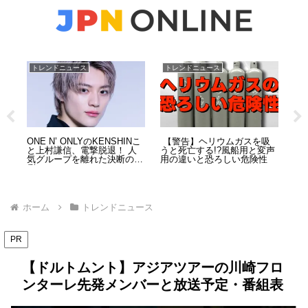
トレンドニュース
トレンドニュース
ト
ジ
ONE N’ ONLYのKENSHINこ
【警告】ヘリウムガスを吸
8
リー
と上村謙信、電撃脱退！ 人
うと死亡する!?風船用と変声
退
ミま
気グループを離れた決断の裏
用の違いと恐ろしい危険性
と
側
ホーム
トレンドニュース
PR
【ドルトムント】アジアツアーの川崎フロ
ンターレ先発メンバーと放送予定・番組表