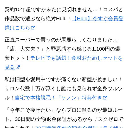
契約10年超ですが未だに見切れません…！コスパと
作品数で選ぶなら絶対Hulu！
【Hulu】今すぐ会員登
録はこちら
正直スーパーで買うのが馬鹿らしくなりました…
「店、大丈夫？」と罪悪感すら感じる1,100円の爆
安セット！
テレビでも話題！食材おためしセットを
見る
私は旧型を愛用中ですが痛くない新型が羨ましい！
サロン代数十万が浮くし誰にも見られず全身ツルツ
ル！
自宅で本格脱毛！「ケノン」特典付き
「今年こそ痩せたい」ならプロに頼るのが最短ルー
ト。30日間の全額返金保証があるからリスクゼロで