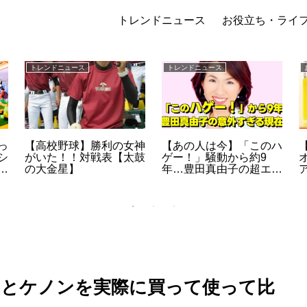
トレンドニュース
お役立ち・ライ
トレンドニュース
トレンドニュース
っ
【高校野球】勝利の女神
【あの人は今】「このハ
シ
がいた！！対戦表【太鼓
ゲー！」騒動から約9
の大金星】
年…豊田真由子の超エリ
列
ート経歴と、現在の意外
な活動とは？
リアとケノンを実際に買って使って比