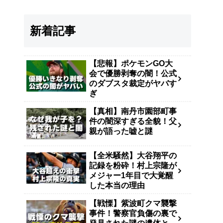
新着記事
【悲報】ポケモンGO大
会で優勝剥奪の闇！公式
のダブスタ裁定がヤバす
ぎ
【真相】南丹市園部町事
件の闇深すぎる全貌！父
親が語った嘘と謎
【全米騒然】大谷翔平の
記録を粉砕！村上宗隆が
メジャー1年目で大覚醒
した本当の理由
【戦慄】紫波町クマ襲撃
事件！警察官負傷の裏で