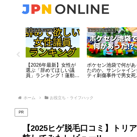
トレンドニュース
トレンドニュース
も…
【2026年最新】女性が
ポケセン池袋で何があ
矢、56歳
選ぶ「辞めてほしい議
たのか。サンシャイン
式発表で
員」ランキング！蓮舫を
ティ刺傷事件で男女死
な最期と
抑えた衝撃の結末…高市
亡、店内の状況を時系
【全文あ
総理も赤っ恥？
で整理
ホーム
お役立ち・ライフハック
PR
【2025ヒゲ脱毛口コミ】ト