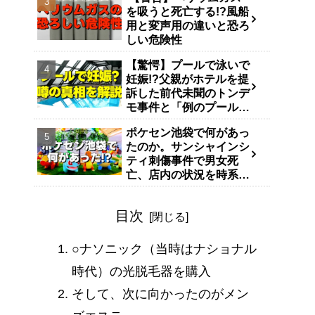
を吸うと死亡する!?風船
用と変声用の違いと恐ろ
しい危険性
【驚愕】プールで泳いで
妊娠!?父親がホテルを提
訴した前代未聞のトンデ
モ事件と「例のプール」
説
ポケセン池袋で何があっ
たのか。サンシャインシ
ティ刺傷事件で男女死
亡、店内の状況を時系列
で整理
目次
○ナソニック（当時はナショナル
時代）の光脱毛器を購入
そして、次に向かったのがメン