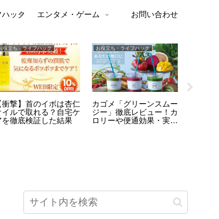
フハック
エンタメ・ゲーム
お問い合わせ
お役立ち・ライフハック
お役立ち・ライフハック
エンタメ・
【衝撃】首のイボは杏仁
カゴメ「グリーンスムー
【フォ
オイルで取れる？自宅ケ
ジー」徹底レビュー！カ
レイン
アを徹底検証した結果
ロリーや便通効果・実際
2/15
の口コミまとめ
破格す
リバース
ドを総ま