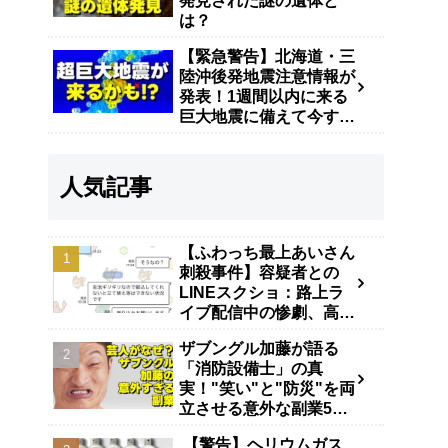
発見された謎の遺体と
は？
【緊急警告】北海道・三
陸沖後発地震注意情報が
発表！1週間以内に来る
巨大地震に備えて今すぐ
やるべき防災対策
人気記事
【ふわっち最上あいさん
刺殺事件】容疑者との
LINEスクショ：路上ラ
イブ配信中の惨劇、高田
馬場で40代男が逮捕
ザブングル加藤が語る
「消防設備士」の真
実！"笑い"と"防災"を両
立させる意外な副業5年
の舞台裏
【警告】ヘリウムガス