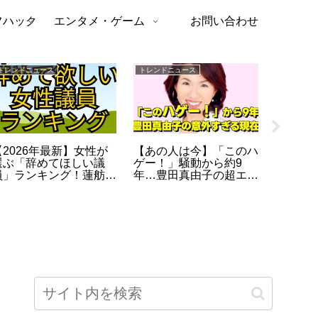
フハック
エンタメ・ゲーム
お問い合わせ
トレンドニュース
トレンドニュース
お役立ち・
【2026年最新】女性が
【あの人は今】「このハ
カゴメ
選ぶ「辞めてほしい議
ゲー！」騒動から約9
ジー」
員」ランキング！蓮舫を
年…豊田真由子の超エリ
ロリー
抑えた衝撃の結末…高市
ート経歴と、現在の意外
の口コ
総理も赤っ恥？
な活動とは？