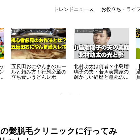
トレンドニュース
お役立ち・ライ
お役立ち・ライフハック
トレンドニュース
っ
五反田おにやんまのルー
北村功太は何者？小島瑠
シ
ルと頼み方！行列必至の
璃子の夫・若き実業家の
立ち食いうどんレポ
輝かしい経歴と急死の真
列
相
すめの髭脱毛クリニックに行ってみ