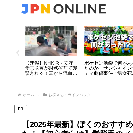
トレンドニュース
トレンドニュース
体験版で
【速報】NHK党・立花
ポケセン池袋で何があ
継ぎOK
孝志党首が財務省前で襲
たのか。サンシャイン
由な『わ
撃される！耳から流血も
ティ刺傷事件で男女死
強すぎる
一命取り留める | 政治的
亡、店内の状況を時系
暴力の深層と民主主義の
で整理
危機
ホーム
お役立ち・ライフハック
PR
【2025年最新】ぼくのおす