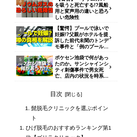
を吸うと死亡する!?風船
用と変声用の違いと恐ろ
しい危険性
【驚愕】プールで泳いで
妊娠!?父親がホテルを提
訴した前代未聞のトンデ
モ事件と「例のプール」
説
ポケセン池袋で何があっ
たのか。サンシャインシ
ティ刺傷事件で男女死
亡、店内の状況を時系列
で整理
目次
髭脱毛クリニックを選ぶポイン
ト
ひげ脱毛のおすすめランキング第1