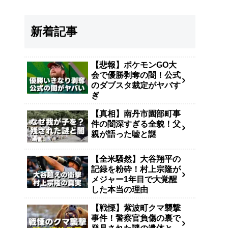
新着記事
【悲報】ポケモンGO大
会で優勝剥奪の闇！公式
のダブスタ裁定がヤバす
ぎ
【真相】南丹市園部町事
件の闇深すぎる全貌！父
親が語った嘘と謎
【全米騒然】大谷翔平の
記録を粉砕！村上宗隆が
メジャー1年目で大覚醒
した本当の理由
【戦慄】紫波町クマ襲撃
事件！警察官負傷の裏で