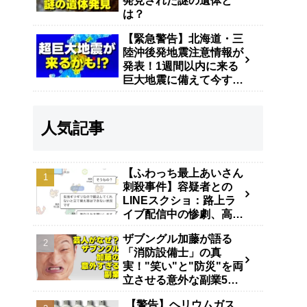
発見された謎の遺体と
は？
【緊急警告】北海道・三
陸沖後発地震注意情報が
発表！1週間以内に来る
巨大地震に備えて今すぐ
やるべき防災対策
人気記事
【ふわっち最上あいさん
刺殺事件】容疑者との
LINEスクショ：路上ラ
イブ配信中の惨劇、高田
馬場で40代男が逮捕
ザブングル加藤が語る
「消防設備士」の真
実！"笑い"と"防災"を両
立させる意外な副業5年
の舞台裏
【警告】ヘリウムガス