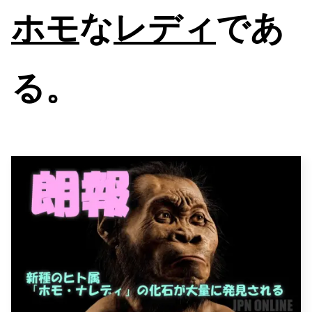
ホモ
な
レディ
であ
る。