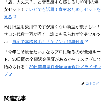
「店、大丈夫？」と罪悪感すら感じる1,100円の爆
安セット！
テレビでも話題！食材おためしセットを
見る
私は旧型を愛用中ですが痛くない新型が羨ましい！
サロン代数十万が浮くし誰にも見られず全身ツルツ
ル！
自宅で本格脱毛！「ケノン」特典付き
「今年こそ痩せたい」ならプロに頼るのが最短ルー
ト。30日間の全額返金保証があるからリスクゼロで
始められる！
30日間無条件全額返金保証／ライザッ
プ
コトログ
関連記事