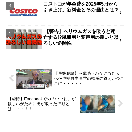
コストコが年会費を2025年5月から
引き上げ。新料金とその理由とは？
【警告】ヘリウムガスを吸うと死
亡する!?風船用と変声用の違いと恐
ろしい危険性
【最終結論】〜薄毛・ハゲに悩む人
へ〜毛髪再生医学の権威の答えが今こ
こに・・・・・！！
【虐待】Facebookでの「いいね」が
欲しいがために男が取った行動と
は・・・！！