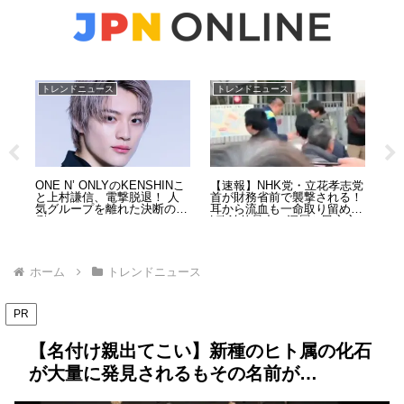
トレンドニュース
トレンドニュース
ト
消防
ONE N’ ONLYのKENSHINこ
【速報】NHK党・立花孝志党
ポ
”防
と上村謙信、電撃脱退！ 人
首が財務省前で襲撃される！
か
業5
気グループを離れた決断の裏
耳から流血も一命取り留める
事
側
| 政治的暴力の深層と民主主
を
義の危機
ホーム
トレンドニュース
PR
【名付け親出てこい】新種のヒト属の化石
が大量に発見されるもその名前が…