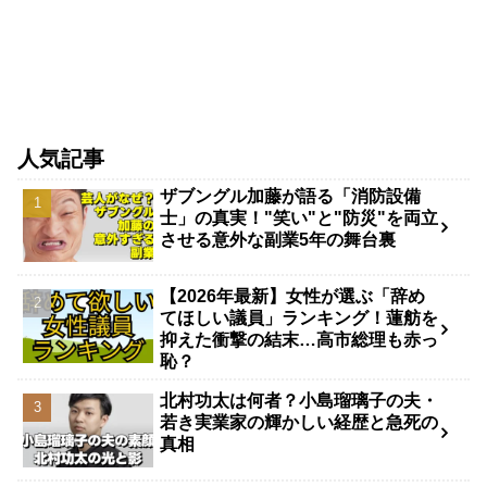
人気記事
ザブングル加藤が語る「消防設備
士」の真実！"笑い"と"防災"を両立
させる意外な副業5年の舞台裏
【2026年最新】女性が選ぶ「辞め
てほしい議員」ランキング！蓮舫を
抑えた衝撃の結末…高市総理も赤っ
恥？
北村功太は何者？小島瑠璃子の夫・
若き実業家の輝かしい経歴と急死の
真相