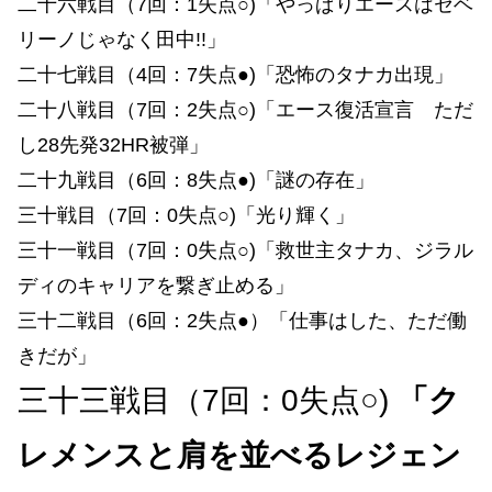
二十六戦目（7回：1失点○)「やっぱりエースはセベ
リーノじゃなく田中!!」
二十七戦目（4回：7失点●)「恐怖のタナカ出現」
二十八戦目（7回：2失点○)「エース復活宣言 ただ
し28先発32HR被弾」
二十九戦目（6回：8失点●)「謎の存在」
三十戦目（7回：0失点○)「光り輝く」
三十一戦目（7回：0失点○)「救世主タナカ、ジラル
ディのキャリアを繋ぎ止める」
三十二戦目（6回：2失点●）「仕事はした、ただ働
きだが」
三十三戦目（7回：0失点○)
「ク
レメンスと肩を並べるレジェン