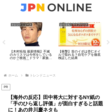
トレンドニュース
お役立ち・ライフハック
ト
刺殺
【木村拓哉 最新情報】不滅
【衝撃】首のイボは杏仁オイ
【
ク
のカリスマは今何をしている
ルで取れる？自宅ケアを徹底
娠
の惨
のか？映画・ドラマ・家族愛
検証した結果
前
逮捕
まで完全網羅！
「
ホーム
トレンドニュース
PR
【海外の反応】田中将大に対するNY紙の
「手のひら返し評価」が面白すぎると話題
に！あの井川慶ネタも