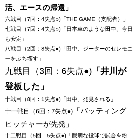
活、エースの帰還」
六戦目（7回：4失点○)「THE GAME（支配者）」
七戦目（7回：4失点○)「日本車のような田中、今日
も安定」
八戦目（2回：8失点●)「田中、ジーターのセレモニ
ーをぶち壊す」
九戦目（3回：6失点●)
「井川が
登板した」
十戦目（8回：1失点●)「田中、発見される」
「バッティング
十一戦目（6回：7失点●)
ピッチャーが先発」
十二戦目（5回：5失点●)「臆病な投球で試合を粉