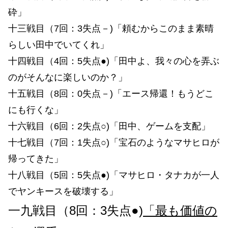
砕」
十三戦目（7回：3失点－)「頼むからこのまま素晴
らしい田中でいてくれ」
十四戦目（4回：5失点●)「田中よ、我々の心を弄ぶ
のがそんなに楽しいのか？」
十五戦目（8回：0失点－)「エース帰還！もうどこ
にも行くな」
十六戦目（6回：2失点○)「田中、ゲームを支配」
十七戦目（7回：1失点○)「宝石のようなマサヒロが
帰ってきた」
十八戦目（5回：5失点●)「マサヒロ・タナカが一人
でヤンキースを破壊する」
一九戦目（8回：3失点●)
「最も価値の