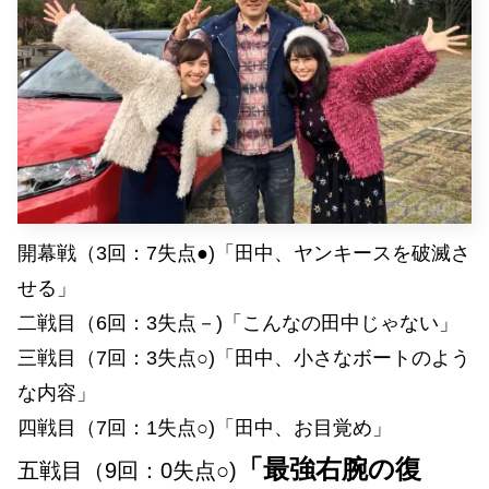
開幕戦（3回：7失点●)「田中、ヤンキースを破滅さ
せる」
二戦目（6回：3失点－)「こんなの田中じゃない」
三戦目（7回：3失点○)「田中、小さなボートのよう
な内容」
四戦目（7回：1失点○)「田中、お目覚め」
「最強右腕の復
五戦目（9回：0失点○)