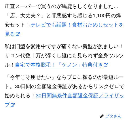
正直スーパーで買うのが馬鹿らしくなりました…
「店、大丈夫？」と罪悪感すら感じる1,100円の爆
安セット！
テレビでも話題！食材おためしセットを
見る
私は旧型を愛用中ですが痛くない新型が羨ましい！
サロン代数十万が浮くし誰にも見られず全身ツルツ
ル！
自宅で本格脱毛！「ケノン」特典付き
「今年こそ痩せたい」ならプロに頼るのが最短ルー
ト。30日間の全額返金保証があるからリスクゼロで
始められる！
30日間無条件全額返金保証／ライザッ
プ
ブタさん