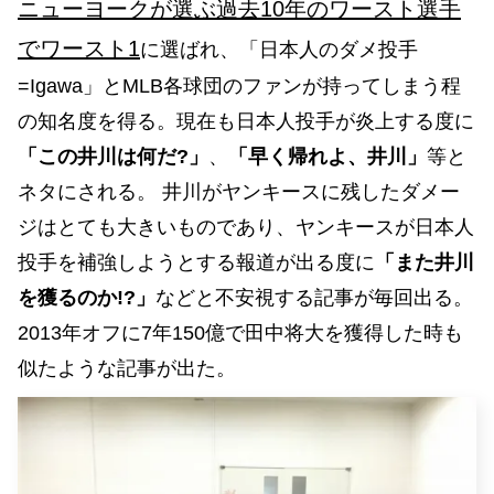
ニューヨークが選ぶ過去10年のワースト選手
でワースト1
に選ばれ、「日本人のダメ投手
=Igawa」とMLB各球団のファンが持ってしまう程
の知名度を得る。現在も日本人投手が炎上する度に
「この井川は何だ?」
、
「早く帰れよ、井川」
等と
ネタにされる。 井川がヤンキースに残したダメー
ジはとても大きいものであり、ヤンキースが日本人
投手を補強しようとする報道が出る度に
「また井川
を獲るのか!?」
などと不安視する記事が毎回出る。
2013年オフに7年150億で田中将大を獲得した時も
似たような記事が出た。