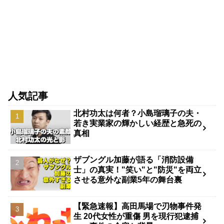
人気記事
北村功太は何者？小島瑠璃子の夫・
若き実業家の輝かしい経歴と急死の
真相
ザブングル加藤が語る「消防設備
士」の真実！"笑い"と"防災"を両立
させる意外な副業5年の舞台裏
【緊急速報】高田馬場で刃物事件発
生 20代女性が重傷 男を現行犯逮捕