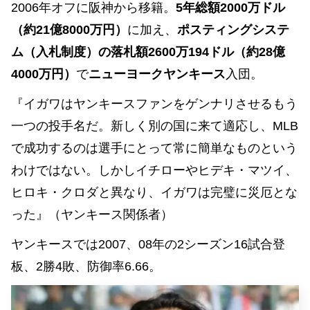
2006年オフに阪神から移籍。
5年総額2000万ドル
（約21億8000万円）
に加え、
ポスティングシステ
ム（入札制度）の落札額2600万194ドル（約28億
4000万円）
で
ニューヨークヤンキース
入団。
『イガワはヤンキースファンをゲンナリさせるもう
一つの投手名だ。新しく別の国に来て適応し、MLB
で成功するのは選手にとって常に簡単なものという
わけではない。しかしイチローやヒデキ・マツイ、
ヒロキ・クロダと異なり、イガワは完璧に災厄とな
った』（ヤンキース関係者）
ヤンキースでは2007、08年の2シーズン16試合登
板、2勝4敗、防御率6.66。