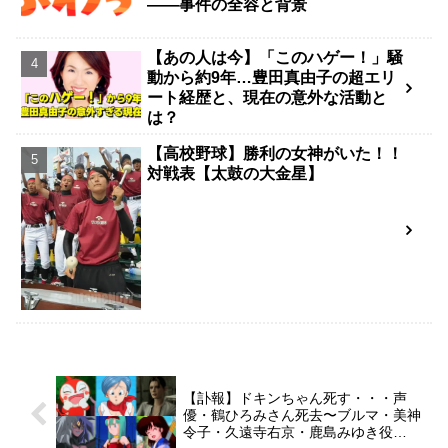
――事件の全容と背景
【あの人は今】「このハゲー！」騒
動から約9年…豊田真由子の超エリ
ート経歴と、現在の意外な活動と
は？
【高校野球】勝利の女神がいた！！
対戦表【太鼓の大金星】
【訃報】ドキンちゃん死す・・・声
優・鶴ひろみさん死去〜ブルマ・美神
令子・久遠寺右京・鹿島みゆき役