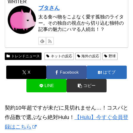
WRITER
ブタさん
太る食べ物をこよなく愛す孤独のライタ
ー。その独自の視点から切り込む独特の
記事の魅力にハマる人続出！？
トレンドニュース
ネットの反応
海外の反応
野球
X
Facebook
はてブ
LINE
コピー
契約10年超ですが未だに見切れません…！コスパと
作品数で選ぶなら絶対Hulu！
【Hulu】今すぐ会員登
録はこちら