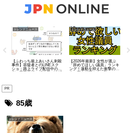
トレンドニュース
トレンドニュース
ト
5
【ふわっち最上あいさん刺殺
【2026年最新】女性が選ぶ
ON
とそ
事件】容疑者とのLINEスク
「辞めてほしい議員」ランキ
と
ショ：路上ライブ配信中の惨
ング！蓮舫を抑えた衝撃の結
気
劇、高田馬場で40代男が逮捕
末…高市総理も赤っ恥？
側
PR
85歳
トレンドニュース