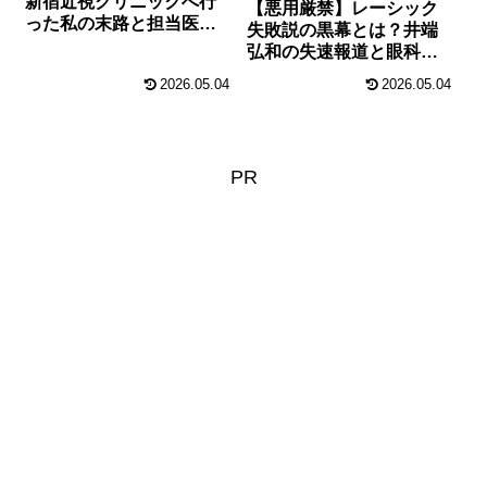
新宿近視クリニックへ行
【悪用厳禁】レーシック
った私の末路と担当医ガ
失敗説の黒幕とは？井端
チャの罠
弘和の失速報道と眼科業
界の闇
2026.05.04
2026.05.04
PR