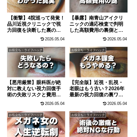
【衝撃】4院巡って発覚！
【暴露】南青山アイクリ
品川近視クリニックで視
ニックの適応検査で判明
力回復を決断した裏の理
した高額費用の裏側とリ
由
アルな口コミ
2026.05.04
2026.05.04
お役立ち・ライフハック
お役立ち・ライフハック
【悪用厳禁】眼科医が絶
【完全版】近視・乱視・
対に教えない視力回復手
老眼はもう古い？2026年
術の失敗リスクと費用の
最新の視力回復の裏ワザ
裏側
を暴露
2026.05.04
2026.05.04
お役立ち・ライフハック
お役立ち・ライフハック