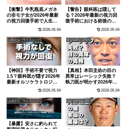
【衝撃】牛乳瓶底メガネ
【警告】眼科医は隠して
の非モテ女が2026年最新
る？2026年最新の視力回
の視力回復手術で人生激
復手術における術後の激
変した件
痛とNG行動
2026.05.04
2026.05.04
お役立ち・ライフハック
トレンドニュース
【神回】手術不要で視力
【真相】本田圭佑の目の
1.5？眼科医が隠す2026年
異常はレーシック失敗？
最新オルソケラトロジー
執刀医が明かす2026年最
の真相
新の真実
2026.05.04
2026.05.04
お役立ち・ライフハック
トレンドニュース
【暴露】安さに釣られて