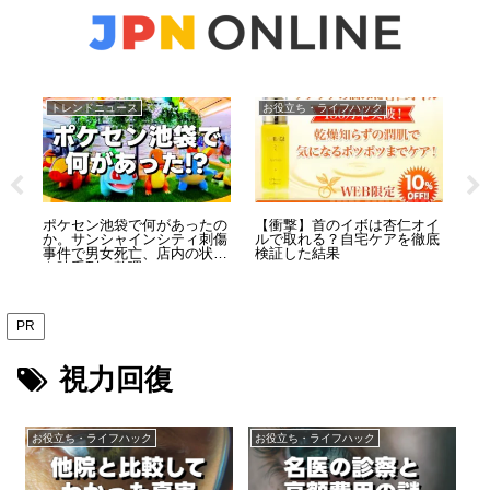
トレンドニュース
お役立ち・ライフハック
ト
事
ポケセン池袋で何があったの
【衝撃】首のイボは杏仁オイ
【
と
か。サンシャインシティ刺傷
ルで取れる？自宅ケアを徹底
娠
置
事件で男女死亡、店内の状況
検証した結果
前
を時系列で整理
「
PR
視力回復
お役立ち・ライフハック
お役立ち・ライフハック