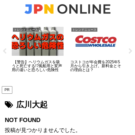
トレンドニュース
トレンドニュース
ト
ぶ
【警告】ヘリウムガスを吸
コストコが年会費を2025年5
【
ンキ
うと死亡する!?風船用と変声
月から引き上げ。新料金とそ
娠
の結
用の違いと恐ろしい危険性
の理由とは？
前
「
PR
広川大起
NOT FOUND
投稿が見つかりませんでした。