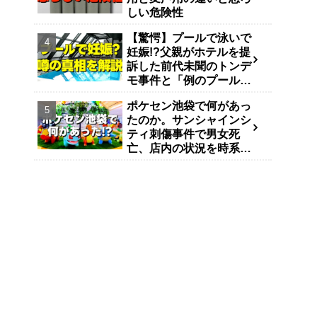
しい危険性
【驚愕】プールで泳いで
妊娠!?父親がホテルを提
訴した前代未聞のトンデ
モ事件と「例のプール」
説
ポケセン池袋で何があっ
たのか。サンシャインシ
ティ刺傷事件で男女死
亡、店内の状況を時系列
で整理