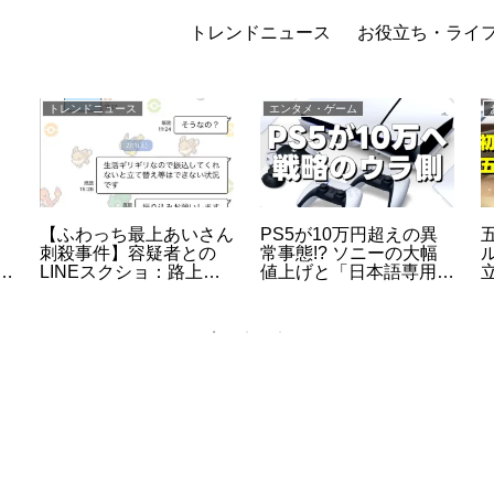
トレンドニュース
お役立ち・ライ
トレンドニュース
エンタメ・ゲーム
【ふわっち最上あいさん
PS5が10万円超えの異
刺殺事件】容疑者との
常事態!? ソニーの大幅
と
LINEスクショ：路上ラ
値上げと「日本語専用モ
イブ配信中の惨劇、高田
デル据え置き」に隠され
馬場で40代男が逮捕
た真の狙い