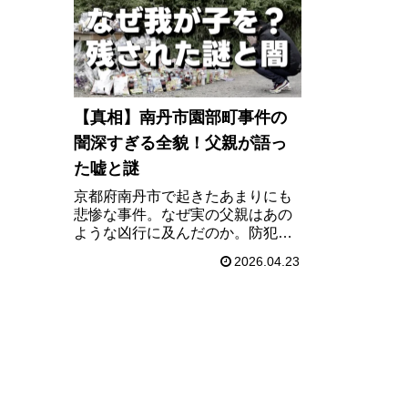
【真相】南丹市園部町事件の
闇深すぎる全貌！父親が語っ
た嘘と謎
京都府南丹市で起きたあまりにも
悲惨な事件。なぜ実の父親はあの
ような凶行に及んだのか。防犯カ
メラが捉えなかった空白の時間
2026.04.23
と、地元住民だけが知る違和感の
正体。報道では絶対に語られない
同級生たちの痛切な証言から見え
てきた衝撃の事実とは。