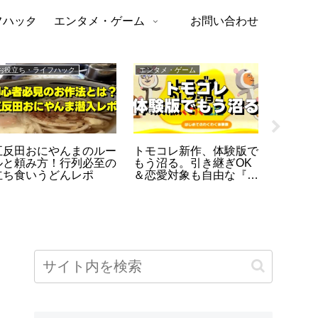
フハック
エンタメ・ゲーム
お問い合わせ
お役立ち・ライフハック
エンタメ・ゲーム
トレンドニ
五反田おにやんまのルー
トモコレ新作、体験版で
【驚愕
ルと頼み方！行列必至の
もう沼る。引き継ぎOK
妊娠!?
立ち食いうどんレポ
＆恋愛対象も自由な『わ
訴した
くわく生活』が強すぎる
モ事件
説