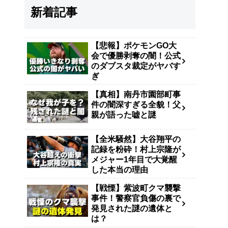
新着記事
【悲報】ポケモンGO大
会で優勝剥奪の闇！公式
のダブスタ裁定がヤバす
ぎ
【真相】南丹市園部町事
件の闇深すぎる全貌！父
親が語った嘘と謎
【全米騒然】大谷翔平の
記録を粉砕！村上宗隆が
メジャー1年目で大覚醒
した本当の理由
【戦慄】紫波町クマ襲撃
事件！警察官負傷の裏で
発見された謎の遺体と
は？