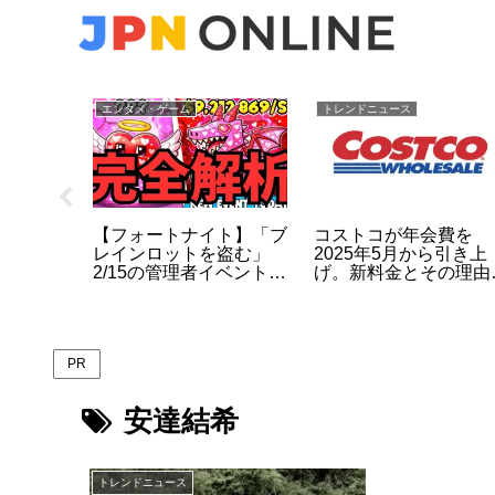
エンタメ・ゲーム
トレンドニュース
何があっ
【フォートナイト】「ブ
コストコが年会費を
ャインシ
レインロットを盗む」
2025年5月から引き上
男女死
2/15の管理者イベントが
げ。新料金とその理由
を時系列
破格すぎる：開催時間・
は？
リバース18・最新コー
ドを総まとめ（2026）
PR
安達結希
トレンドニュース