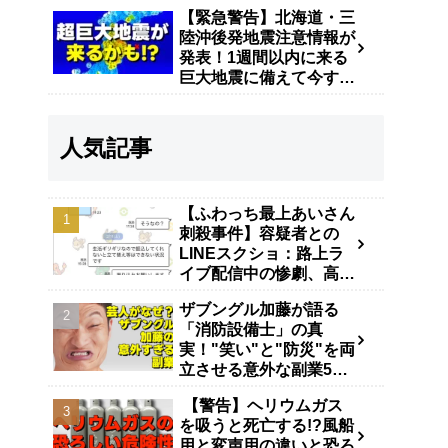
【緊急警告】北海道・三
陸沖後発地震注意情報が
発表！1週間以内に来る
巨大地震に備えて今すぐ
やるべき防災対策
人気記事
【ふわっち最上あいさん
刺殺事件】容疑者との
LINEスクショ：路上ラ
イブ配信中の惨劇、高田
馬場で40代男が逮捕
ザブングル加藤が語る
「消防設備士」の真
実！"笑い"と"防災"を両
立させる意外な副業5年
の舞台裏
【警告】ヘリウムガス
を吸うと死亡する!?風船
用と変声用の違いと恐ろ