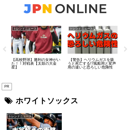
トレンドニュース
トレンドニュース
ト
刺殺
【高校野球】勝利の女神がい
【警告】ヘリウムガスを吸
ザ
ク
た！！対戦表【太鼓の大金
うと死亡する!?風船用と変声
設
の惨
星】
用の違いと恐ろしい危険性
災
逮捕
年
PR
ホワイトソックス
トレンドニュース