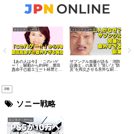
トレンドニュース
トレンドニュース
お
テニ
【あの人は今】「このハゲ
ザブングル加藤が語る「消防
五
コビ
ー！」騒動から約9年…豊田
設備士」の真実！”笑い”と”防
頼
真由子の超エリート経歴と、
災”を両立させる意外な副業5
う
現在の意外な活動とは？
年の舞台裏
PR
ソニー戦略
エンタメ・ゲーム