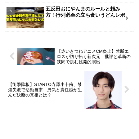
五反田おにやんまのルールと頼み
方！行列必至の立ち食いうどんレポ
【赤いきつねアニメCM炎上】禁断エ
ロスが切り拓く新次元―批評と革新の
狭間で挑む挑発的演出
【衝撃降板】STARTO寺澤小十侑、禁
煙失敗で活動自粛！男気と責任感が生
んだ決断の真相とは？