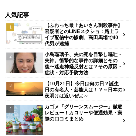
人気記事
【ふわっち最上あいさん刺殺事件】
容疑者とのLINEスクショ：路上ラ
イブ配信中の惨劇、高田馬場で40
代男が逮捕
小島瑠璃子、夫の死を目撃し嘔吐・
失神。衝撃的な事件の詳細とその
後〜迷走神経反射とは？その原因・
症状・対応予防方法
【10月21日】今日は何の日？誕生
日の有名人・芸能人は！？～日本の
夜明けは近いぜよ～
カゴメ「グリーンスムージー」徹底
レビュー！カロリーや便通効果・実
際の口コミまとめ