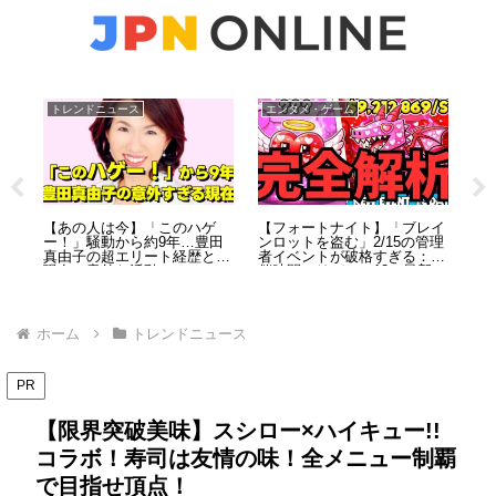
トレンドニュース
エンタメ・ゲーム
お
Nこ
【あの人は今】「このハゲ
【フォートナイト】「ブレイ
カ
人
ー！」騒動から約9年…豊田
ンロットを盗む」2/15の管理
ー
の裏
真由子の超エリート経歴と、
者イベントが破格すぎる：開
や
現在の意外な活動とは？
催時間・リバース18・最新コ
と
ードを総まとめ（2026）
ホーム
トレンドニュース
PR
【限界突破美味】スシロー×ハイキュー!!
コラボ！寿司は友情の味！全メニュー制覇
で目指せ頂点！