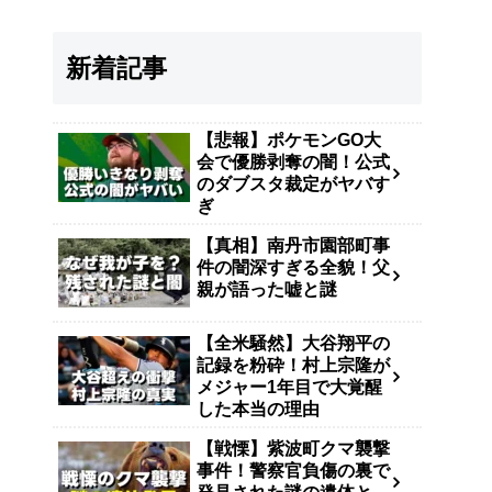
新着記事
【悲報】ポケモンGO大
会で優勝剥奪の闇！公式
のダブスタ裁定がヤバす
ぎ
【真相】南丹市園部町事
件の闇深すぎる全貌！父
親が語った嘘と謎
【全米騒然】大谷翔平の
記録を粉砕！村上宗隆が
メジャー1年目で大覚醒
した本当の理由
【戦慄】紫波町クマ襲撃
事件！警察官負傷の裏で