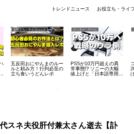
トレンドニュース
お役立ち・ライ
お役立ち・ライフハック
エンタメ・ゲーム
ハ
五反田おにやんまのルー
PS5が10万円超えの異
ルと頼み方！行列必至の
常事態!? ソニーの大幅
リ
立ち食いうどんレポ
値上げと「日本語専用モ
外
デル据え置き」に隠され
た真の狙い
代スネ夫役肝付兼太さん逝去【訃