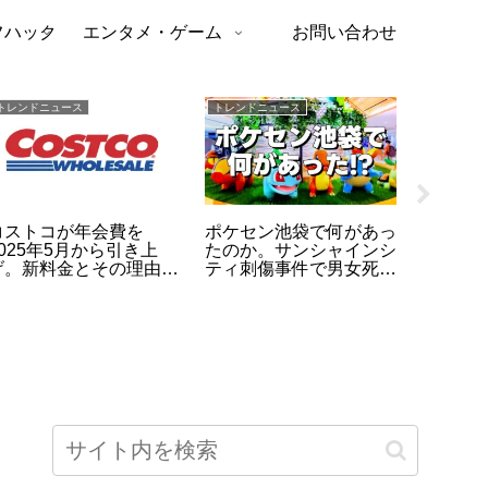
フハック
エンタメ・ゲーム
お問い合わせ
トレンドニュース
トレンドニュース
トレンドニ
コストコが年会費を
ポケセン池袋で何があっ
ザブン
2025年5月から引き上
たのか。サンシャインシ
「消防
げ。新料金とその理由と
ティ刺傷事件で男女死
実！”笑
は？
亡、店内の状況を時系列
立させ
で整理
の舞台