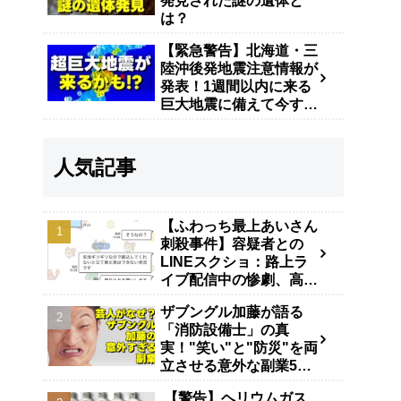
発見された謎の遺体と
は？
【緊急警告】北海道・三
陸沖後発地震注意情報が
発表！1週間以内に来る
巨大地震に備えて今すぐ
やるべき防災対策
人気記事
【ふわっち最上あいさん
刺殺事件】容疑者との
LINEスクショ：路上ラ
イブ配信中の惨劇、高田
馬場で40代男が逮捕
ザブングル加藤が語る
「消防設備士」の真
実！"笑い"と"防災"を両
立させる意外な副業5年
の舞台裏
【警告】ヘリウムガス