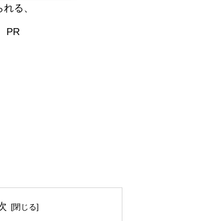
られる、
PR
次