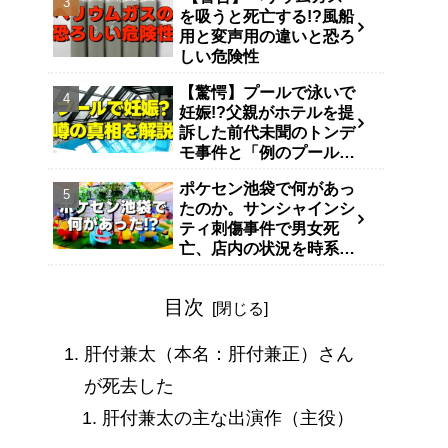
を吸うと死亡する!?風船
用と変声用の違いと恐ろ
しい危険性
【驚愕】プールで泳いで
妊娠!?父親がホテルを提
訴した前代未聞のトンデ
モ事件と「例のプール」
説
ポケセン池袋で何があっ
たのか。サンシャインシ
ティ刺傷事件で男女死
亡、店内の状況を時系列
で整理
目次
肝付兼太（本名：肝付兼正）さん
が死去した
肝付兼太の主な出演作（主役）