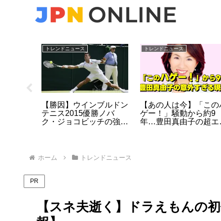
ク
トレンドニュース
トレンドニュース
ボは杏仁
【勝因】ウインブルドン
【あの人は今】「この
？自宅ケ
テニス2015優勝ノバ
ゲー！」騒動から約9
た結果
ク・ジョコビッチの強さ
年…豊田真由子の超エ
の秘密
ート経歴と、現在の意
な活動とは？
ホーム
トレンドニュース
PR
【スネ夫逝く】ドラえもんの初