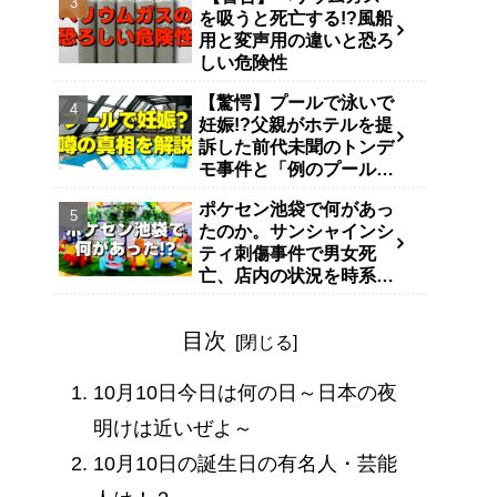
を吸うと死亡する!?風船
用と変声用の違いと恐ろ
しい危険性
【驚愕】プールで泳いで
妊娠!?父親がホテルを提
訴した前代未聞のトンデ
モ事件と「例のプール」
説
ポケセン池袋で何があっ
たのか。サンシャインシ
ティ刺傷事件で男女死
亡、店内の状況を時系列
で整理
目次
10月10日今日は何の日～日本の夜
明けは近いぜよ～
10月10日の誕生日の有名人・芸能