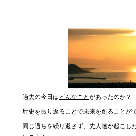
過去の今日は
どんなこと
があったのか？
歴史
を振り返ることで
未来を創る
ことが
同じ過ちを
繰り返さず
、先人達が起こし