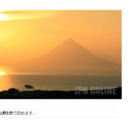
は
約1分
で読めます。