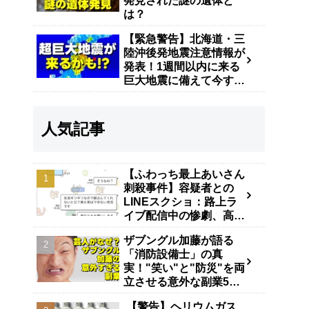
発見された謎の遺体と
は？
【緊急警告】北海道・三
陸沖後発地震注意情報が
発表！1週間以内に来る
巨大地震に備えて今すぐ
やるべき防災対策
人気記事
【ふわっち最上あいさん
刺殺事件】容疑者との
LINEスクショ：路上ラ
イブ配信中の惨劇、高田
馬場で40代男が逮捕
ザブングル加藤が語る
「消防設備士」の真
実！"笑い"と"防災"を両
立させる意外な副業5年
の舞台裏
【警告】ヘリウムガス