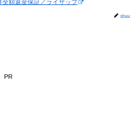
条件全額返金保証／ライザップ
shuu
PR