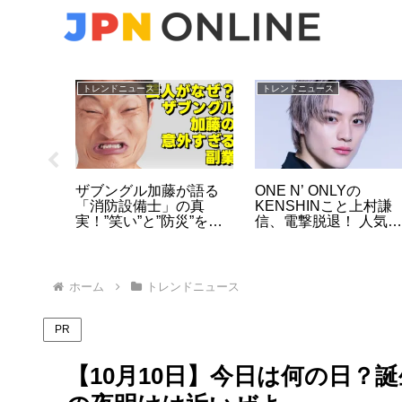
トレンドニュース
トレンドニュース
】女性が
ザブングル加藤が語る
ONE N’ ONLYの
しい議
「消防設備士」の真
KENSHINこと上村謙
！蓮舫を
実！”笑い”と”防災”を両
信、電撃脱退！ 人気グ
末…高市
立させる意外な副業5年
ループを離れた決断の
の舞台裏
側
ホーム
トレンドニュース
PR
【10月10日】今日は何の日？