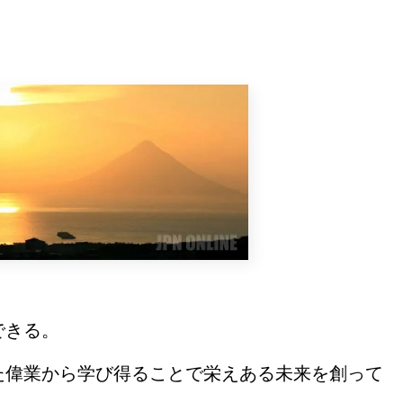
できる。
た偉業から学び得ることで栄えある未来を創って