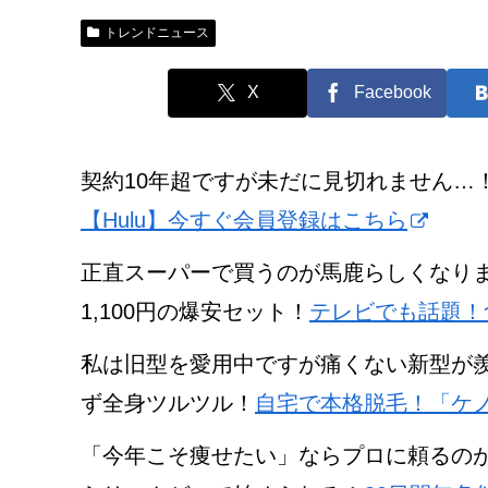
トレンドニュース
X
Facebook
契約10年超ですが未だに見切れません…！
【Hulu】今すぐ会員登録はこちら
正直スーパーで買うのが馬鹿らしくなり
1,100円の爆安セット！
テレビでも話題！
私は旧型を愛用中ですが痛くない新型が
ず全身ツルツル！
自宅で本格脱毛！「ケ
「今年こそ痩せたい」ならプロに頼るのが