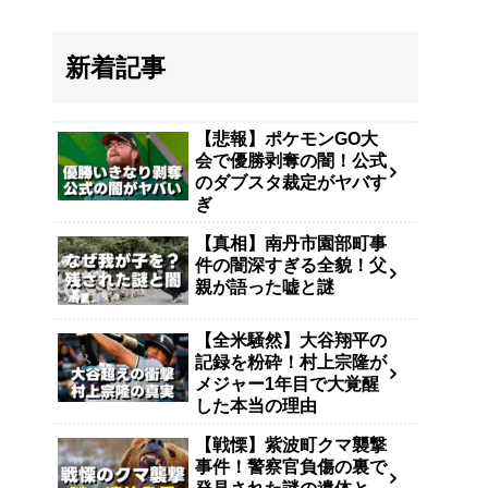
新着記事
【悲報】ポケモンGO大
会で優勝剥奪の闇！公式
のダブスタ裁定がヤバす
ぎ
【真相】南丹市園部町事
件の闇深すぎる全貌！父
親が語った嘘と謎
【全米騒然】大谷翔平の
記録を粉砕！村上宗隆が
メジャー1年目で大覚醒
した本当の理由
【戦慄】紫波町クマ襲撃
事件！警察官負傷の裏で