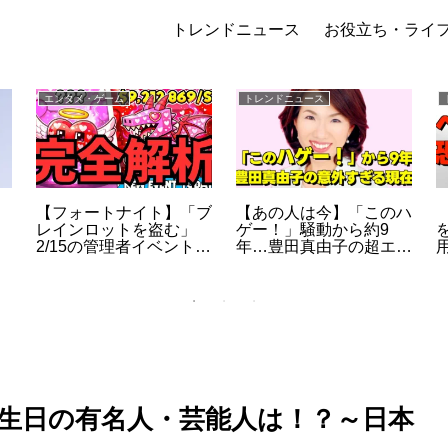
トレンドニュース
お役立ち・ライ
エンタメ・ゲーム
トレンドニュース
【フォートナイト】「ブ
【あの人は今】「このハ
レインロットを盗む」
ゲー！」騒動から約9
2/15の管理者イベントが
年…豊田真由子の超エリ
裏
破格すぎる：開催時間・
ート経歴と、現在の意外
リバース18・最新コー
な活動とは？
ドを総まとめ（2026）
誕生日の有名人・芸能人は！？～日本