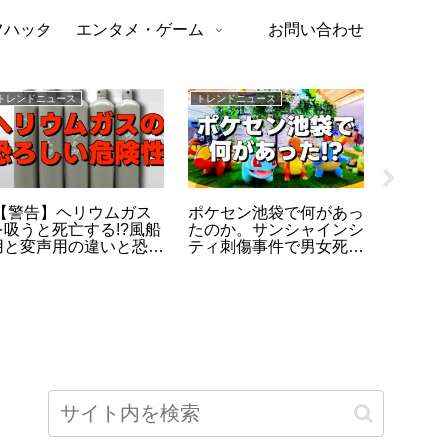
フハック
エンタメ・ゲーム
お問い合わせ
トレンドニュース
トレンドニュース
お役立ち・
【警告】ヘリウムガス
ポケセン池袋で何があっ
カゴメ
を吸うと死亡する!?風船
たのか。サンシャインシ
ジー」
用と変声用の違いと恐ろ
ティ刺傷事件で男女死
ロリー
しい危険性
亡、店内の状況を時系列
の口コ
で整理