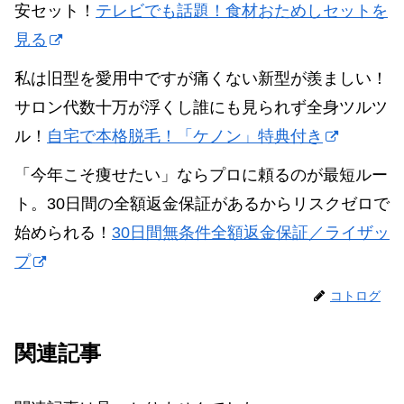
安セット！
テレビでも話題！食材おためしセットを
見る
私は旧型を愛用中ですが痛くない新型が羨ましい！
サロン代数十万が浮くし誰にも見られず全身ツルツ
ル！
自宅で本格脱毛！「ケノン」特典付き
「今年こそ痩せたい」ならプロに頼るのが最短ルー
ト。30日間の全額返金保証があるからリスクゼロで
始められる！
30日間無条件全額返金保証／ライザッ
プ
コトログ
関連記事