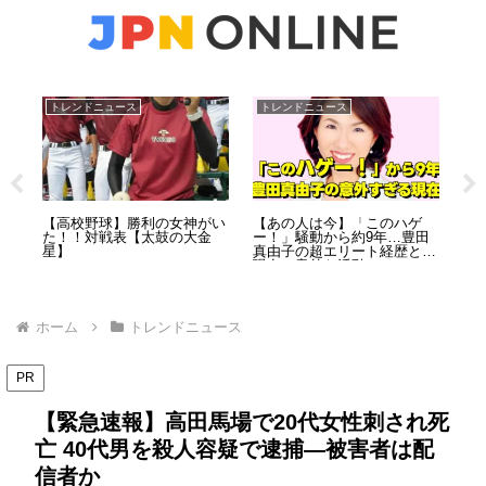
トレンドニュース
トレンドニュース
お
ルと
【高校野球】勝利の女神がい
【あの人は今】「このハゲ
カ
食い
た！！対戦表【太鼓の大金
ー！」騒動から約9年…豊田
ー
星】
真由子の超エリート経歴と、
や
現在の意外な活動とは？
と
ホーム
トレンドニュース
PR
【緊急速報】高田馬場で20代女性刺され死
亡 40代男を殺人容疑で逮捕―被害者は配
信者か