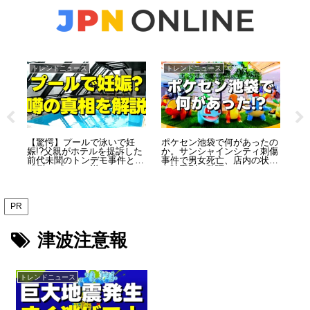
トレンドニュース
トレンドニュース
ト
がつ
【驚愕】プールで泳いで妊
ポケセン池袋で何があったの
【
止し
娠!?父親がホテルを提訴した
か。サンシャインシティ刺傷
優
新作
前代未聞のトンデモ事件と
事件で男女死亡、店内の状況
タ
「例のプール」説
を時系列で整理
PR
津波注意報
トレンドニュース