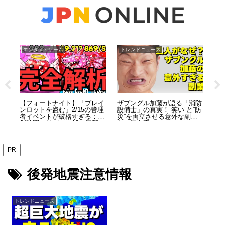
エンタメ・ゲーム
トレンドニュース
お
ジ
【フォートナイト】「ブレイ
ザブングル加藤が語る「消防
五
リー
ンロットを盗む」2/15の管理
設備士」の真実！”笑い”と”防
頼
ミま
者イベントが破格すぎる：開
災”を両立させる意外な副業5
う
催時間・リバース18・最新コ
年の舞台裏
ードを総まとめ（2026）
PR
後発地震注意情報
トレンドニュース