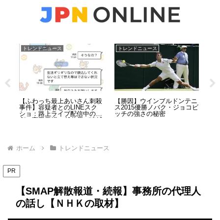
トレンドニュース
トレンドニュース
ト
消防
【ふわっち最上あいさん刺殺
【勝因】ウインブルドンテニ
ON
”防
事件】容疑者とのLINEスク
ス2015優勝ノバク・ジョコビ
と
業5
ショ：路上ライブ配信中の惨
ッチの強さの秘密
気
劇、高田馬場で40代男が逮捕
側
ホーム
トレンドニュース
PR
【SMAP解散報道・続報】事務所の代理人
の話し【ＮＨＫの取材】