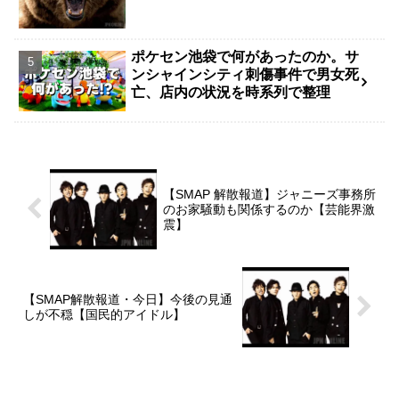
ポケセン池袋で何があったのか。サ
ンシャインシティ刺傷事件で男女死
亡、店内の状況を時系列で整理
【SMAP 解散報道】ジャニーズ事務所
のお家騒動も関係するのか【芸能界激
震】
【SMAP解散報道・今日】今後の見通
しが不穏【国民的アイドル】