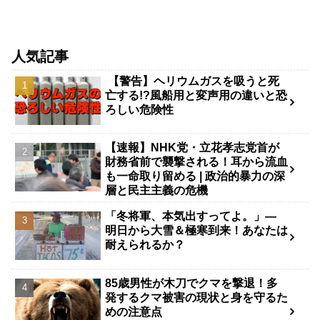
人気記事
【警告】ヘリウムガスを吸うと死
亡する!?風船用と変声用の違いと恐
ろしい危険性
【速報】NHK党・立花孝志党首が
財務省前で襲撃される！耳から流血
も一命取り留める | 政治的暴力の深
層と民主主義の危機
「冬将軍、本気出すってよ。」—
明日から大雪＆極寒到来！あなたは
耐えられるか？
85歳男性が木刀でクマを撃退！多
発するクマ被害の現状と身を守るた
めの注意点