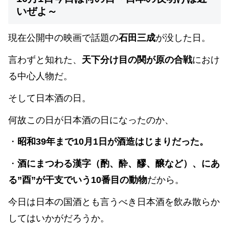
いぜよ～
現在公開中の映画で話題の
石田三成
が没した日。
言わずと知れた、
天下分け目の関が原の合戦
におけ
る中心人物だ。
そして日本酒の日。
何故この日が日本酒の日になったのか、
・
昭和39年まで10月1日が酒造はじまりだった。
・
酒にまつわる漢字（酌、酔、醪、醸など）、にあ
る”酉”が干支でいう10番目の動物
だから。
今日は日本の国酒とも言うべき日本酒を飲み散らか
してはいかがだろうか。