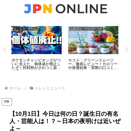
エンタメ・ゲーム
お役立ち・ライフハック
ト
5
ポケモンチャンピオンズがつ
カゴメ「グリーンスムージ
8
とそ
いに見えた 個体値が廃止し
ー」徹底レビュー！カロリー
退
たぞ！対戦勢がざわつく新作
や便通効果・実際の口コミま
と
の正体
とめ
ホーム
トレンドニュース
PR
【10月1日】今日は何の日？誕生日の有名
人・芸能人は！？～日本の夜明けは近いぜ
よ～