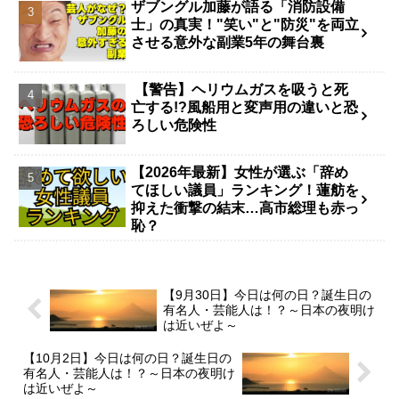
ザブングル加藤が語る「消防設備
士」の真実！"笑い"と"防災"を両立
させる意外な副業5年の舞台裏
【警告】ヘリウムガスを吸うと死
亡する!?風船用と変声用の違いと恐
ろしい危険性
【2026年最新】女性が選ぶ「辞め
てほしい議員」ランキング！蓮舫を
抑えた衝撃の結末…高市総理も赤っ
恥？
【9月30日】今日は何の日？誕生日の
有名人・芸能人は！？～日本の夜明け
は近いぜよ～
【10月2日】今日は何の日？誕生日の
有名人・芸能人は！？～日本の夜明け
は近いぜよ～