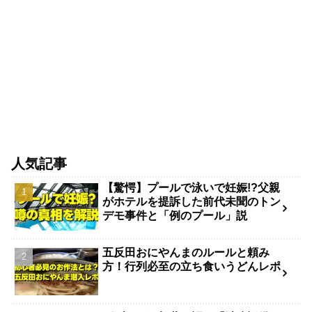
人気記事
【驚愕】プールで泳いで妊娠!?父親
がホテルを提訴した前代未聞のトン
デモ事件と「例のプール」説
五反田おにやんまのルールと頼み
方！行列必至の立ち食いうどんレポ