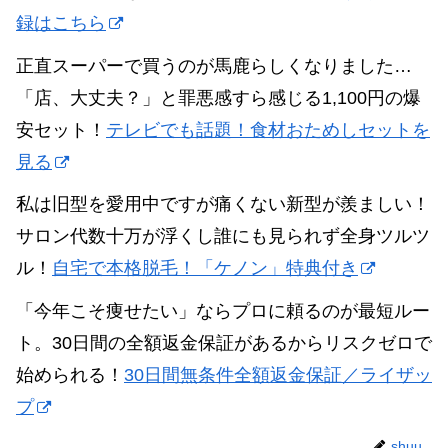
録はこちら
正直スーパーで買うのが馬鹿らしくなりました…
「店、大丈夫？」と罪悪感すら感じる1,100円の爆
安セット！
テレビでも話題！食材おためしセットを
見る
私は旧型を愛用中ですが痛くない新型が羨ましい！
サロン代数十万が浮くし誰にも見られず全身ツルツ
ル！
自宅で本格脱毛！「ケノン」特典付き
「今年こそ痩せたい」ならプロに頼るのが最短ルー
ト。30日間の全額返金保証があるからリスクゼロで
始められる！
30日間無条件全額返金保証／ライザッ
プ
shuu