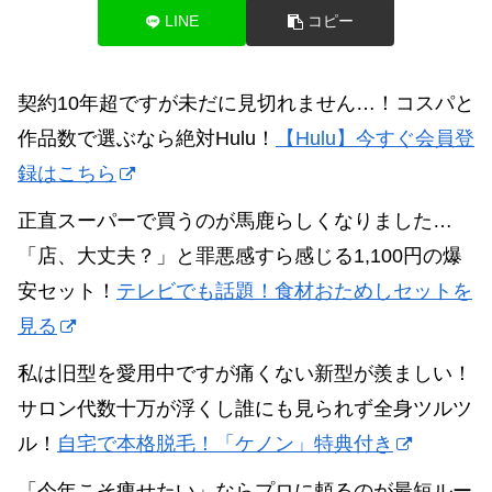
LINE
コピー
契約10年超ですが未だに見切れません…！コスパと
作品数で選ぶなら絶対Hulu！
【Hulu】今すぐ会員登
録はこちら
正直スーパーで買うのが馬鹿らしくなりました…
「店、大丈夫？」と罪悪感すら感じる1,100円の爆
安セット！
テレビでも話題！食材おためしセットを
見る
私は旧型を愛用中ですが痛くない新型が羨ましい！
サロン代数十万が浮くし誰にも見られず全身ツルツ
ル！
自宅で本格脱毛！「ケノン」特典付き
「今年こそ痩せたい」ならプロに頼るのが最短ルー