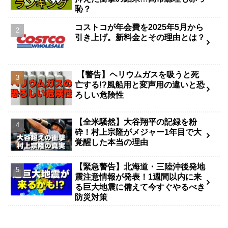
恥？
コストコが年会費を2025年5月から
引き上げ。新料金とその理由とは？
【警告】ヘリウムガスを吸うと死
亡する!?風船用と変声用の違いと恐
ろしい危険性
【全米騒然】大谷翔平の記録を粉
砕！村上宗隆がメジャー1年目で大
覚醒した本当の理由
【緊急警告】北海道・三陸沖後発地
震注意情報が発表！1週間以内に来
る巨大地震に備えて今すぐやるべき
防災対策