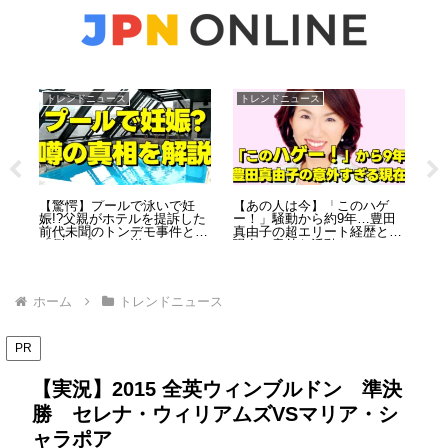
トレンドニュース
トレンドニュース
お
オイ
【驚愕】プールで泳いで妊
【あの人は今】「このハゲ
カ
徹底
娠!?父親がホテルを提訴した
ー！」騒動から約9年…豊田
ー
前代未聞のトンデモ事件と
真由子の超エリート経歴と、
や
「例のプール」説
現在の意外な活動とは？
と
ホーム
トレンドニュース
PR
【実況】2015 全英ウィンブルドン 準決
勝 セレナ・ウィリアムズVSマリア・シ
ャラポア