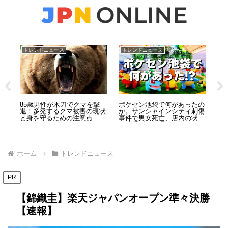
トレンドニュース
トレンドニュース
ト
事
85歳男性が木刀でクマを撃
ポケセン池袋で何があったの
北
と
退！多発するクマ被害の現状
か。サンシャインシティ刺傷
の
置
と身を守るための注意点
事件で男女死亡、店内の状況
経
を時系列で整理
ホーム
トレンドニュース
PR
【錦織圭】楽天ジャパンオープン準々決勝
【速報】