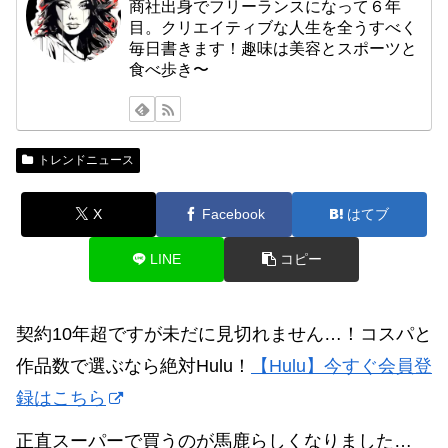
商社出身でフリーランスになって６年
目。クリエイティブな人生を全うすべく
毎日書きます！趣味は美容とスポーツと
食べ歩き〜
トレンドニュース
X
Facebook
はてブ
LINE
コピー
契約10年超ですが未だに見切れません…！コスパと
作品数で選ぶなら絶対Hulu！
【Hulu】今すぐ会員登
録はこちら
正直スーパーで買うのが馬鹿らしくなりました…