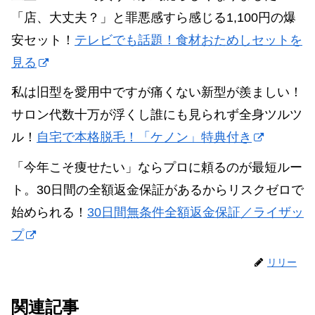
「店、大丈夫？」と罪悪感すら感じる1,100円の爆
安セット！
テレビでも話題！食材おためしセットを
見る
私は旧型を愛用中ですが痛くない新型が羨ましい！
サロン代数十万が浮くし誰にも見られず全身ツルツ
ル！
自宅で本格脱毛！「ケノン」特典付き
「今年こそ痩せたい」ならプロに頼るのが最短ルー
ト。30日間の全額返金保証があるからリスクゼロで
始められる！
30日間無条件全額返金保証／ライザッ
プ
リリー
関連記事