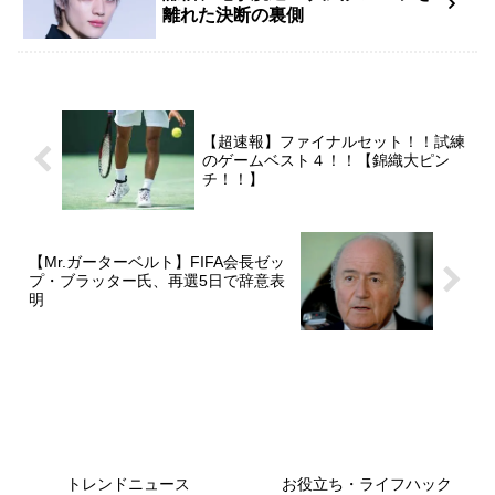
離れた決断の裏側
【超速報】ファイナルセット！！試練
のゲームベスト４！！【錦織大ピン
チ！！】
【Mr.ガーターベルト】FIFA会長ゼッ
プ・ブラッター氏、再選5日で辞意表
明
トレンドニュース
お役立ち・ライフハック