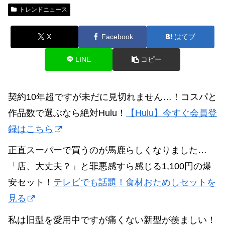
トレンドニュース
X
Facebook
はてブ
LINE
コピー
契約10年超ですが未だに見切れません…！コスパと
作品数で選ぶなら絶対Hulu！
【Hulu】今すぐ会員登
録はこちら
正直スーパーで買うのが馬鹿らしくなりました…
「店、大丈夫？」と罪悪感すら感じる1,100円の爆
安セット！
テレビでも話題！食材おためしセットを
見る
私は旧型を愛用中ですが痛くない新型が羨ましい！