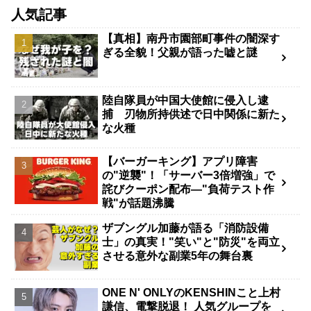
人気記事
【真相】南丹市園部町事件の闇深す
ぎる全貌！父親が語った嘘と謎
陸自隊員が中国大使館に侵入し逮
捕 刃物所持供述で日中関係に新た
な火種
【バーガーキング】アプリ障害
の"逆襲"！「サーバー3倍増強」で
詫びクーポン配布—"負荷テスト作
戦"が話題沸騰
ザブングル加藤が語る「消防設備
士」の真実！"笑い"と"防災"を両立
させる意外な副業5年の舞台裏
ONE N' ONLYのKENSHINこと上村
謙信、電撃脱退！ 人気グループを