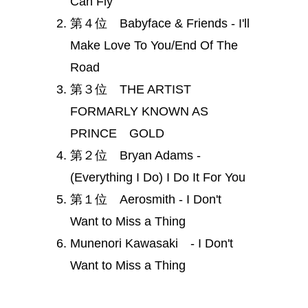
Can Fly
第４位 Babyface & Friends - I'll
Make Love To You/End Of The
Road
第３位 THE ARTIST
FORMARLY KNOWN AS
PRINCE GOLD
第２位 Bryan Adams -
(Everything I Do) I Do It For You
第１位 Aerosmith - I Don't
Want to Miss a Thing
Munenori Kawasaki - I Don't
Want to Miss a Thing