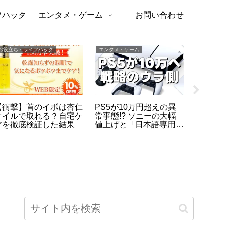
フハック
エンタメ・ゲーム
お問い合わせ
お役立ち・ライフハック
エンタメ・ゲーム
お役立ち・
【衝撃】首のイボは杏仁
PS5が10万円超えの異
五反田
オイルで取れる？自宅ケ
常事態!? ソニーの大幅
ルと頼
アを徹底検証した結果
値上げと「日本語専用モ
立ち食
デル据え置き」に隠され
た真の狙い