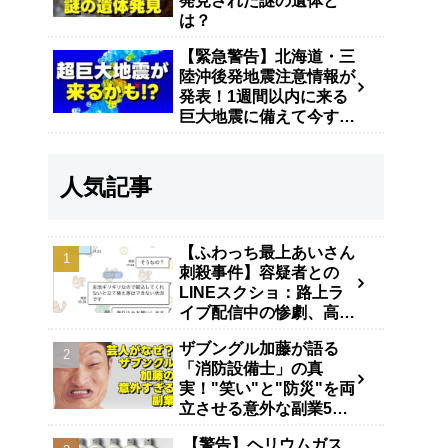
発見された謎の遺体と
は？
【緊急警告】北海道・三
陸沖後発地震注意情報が
発表！1週間以内に来る
巨大地震に備えて今すぐ
やるべき防災対策
人気記事
【ふわっち最上あいさん
刺殺事件】容疑者との
LINEスクショ：路上ラ
イブ配信中の惨劇、高田
馬場で40代男が逮捕
ザブングル加藤が語る
「消防設備士」の真
実！"笑い"と"防災"を両
立させる意外な副業5年
の舞台裏
【警告】ヘリウムガス