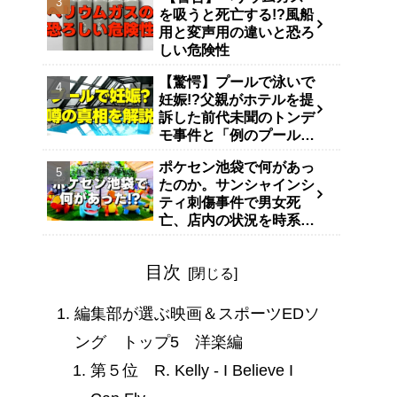
を吸うと死亡する!?風船
用と変声用の違いと恐ろ
しい危険性
【驚愕】プールで泳いで
妊娠!?父親がホテルを提
訴した前代未聞のトンデ
モ事件と「例のプール」
説
ポケセン池袋で何があっ
たのか。サンシャインシ
ティ刺傷事件で男女死
亡、店内の状況を時系列
で整理
目次
編集部が選ぶ映画＆スポーツEDソ
ング トップ5 洋楽編
第５位 R. Kelly - I Believe I