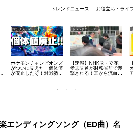
トレンドニュース
お役立ち・ライ
エンタメ・ゲーム
トレンドニュース
ポケモンチャンピオンズ
【速報】NHK党・立花
がついに見えた 個体値
孝志党首が財務省前で襲
と
が廃止したぞ！対戦勢が
撃される！耳から流血も
ざわつく新作の正体
一命取り留める | 政治的
暴力の深層と民主主義の
危機
楽エンディングソング（ED曲）名