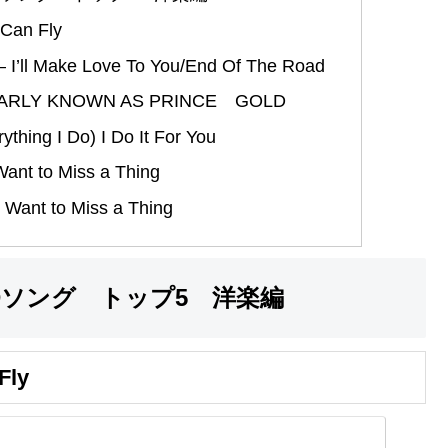
 Can Fly
’ll Make Love To You/End Of The Road
ARLY KNOWN AS PRINCE GOLD
ing I Do) I Do It For You
nt to Miss a Thing
 Want to Miss a Thing
Dソング トップ5 洋楽編
Fly