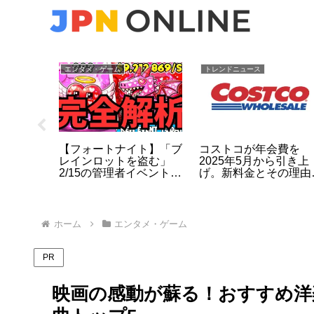
エンタメ・ゲーム
トレンドニュース
の
【フォートナイト】「ブ
コストコが年会費を
上村謙
レインロットを盗む」
2025年5月から引き上
 人気グ
2/15の管理者イベントが
げ。新料金とその理由
決断の裏
破格すぎる：開催時間・
は？
リバース18・最新コー
ドを総まとめ（2026）
ホーム
エンタメ・ゲーム
PR
映画の感動が蘇る！おすすめ洋