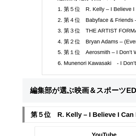
第５位 R. Kelly – I Believe I
第４位 Babyface & Friends – I
第３位 THE ARTIST FORM
第２位 Bryan Adams – (Everyth
第１位 Aerosmith – I Don’t Wa
Munenori Kawasaki - I Don’t
編集部が選ぶ映画＆スポーツE
第５位 R. Kelly – I Believe I Can 
YouTube