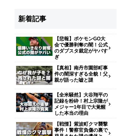
新着記事
【悲報】ポケモンGO大
会で優勝剥奪の闇！公式
のダブスタ裁定がヤバす
ぎ
【真相】南丹市園部町事
件の闇深すぎる全貌！父
親が語った嘘と謎
【全米騒然】大谷翔平の
記録を粉砕！村上宗隆が
メジャー1年目で大覚醒
した本当の理由
【戦慄】紫波町クマ襲撃
事件！警察官負傷の裏で