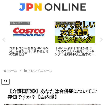
トレンドニュース
トレンドニュース
エ
刺殺
コストコが年会費を2025年5
【2026年最新】女性が選ぶ
【
ク
月から引き上げ。新料金とそ
「辞めてほしい議員」ランキ
ン
の惨
の理由とは？
ング！蓮舫を抑えた衝撃の結
者
逮捕
末…高市総理も赤っ恥？
催
ー
ホーム
トレンドニュース
PR
【介護日記③】あなたは合併症についてご
存知ですか？【白内障】