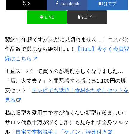
X
Facebook
はてブ
LINE
コピー
契約10年超ですが未だに見切れません…！コスパと
作品数で選ぶなら絶対Hulu！
【Hulu】今すぐ会員登
録はこちら
正直スーパーで買うのが馬鹿らしくなりました…
「店、大丈夫？」と罪悪感すら感じる1,100円の爆
安セット！
テレビでも話題！食材おためしセットを
見る
私は旧型を愛用中ですが痛くない新型が羨ましい！
サロン代数十万が浮くし誰にも見られず全身ツルツ
ル！
自宅で本格脱毛！「ケノン」特典付き