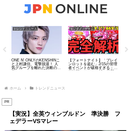
トレンドニュース
エンタメ・ゲーム
ト
ゲ
ONE N’ ONLYのKENSHINこ
【フォートナイト】「ブレイ
【
田
と上村謙信、電撃脱退！ 人
ンロットを盗む」2/15の管理
事
と、
気グループを離れた決断の裏
者イベントが破格すぎる：開
シ
側
催時間・リバース18・最新コ
劇
ードを総まとめ（2026）
ホーム
トレンドニュース
PR
【実況】全英ウィンブルドン 準決勝 フ
ェデラーVSマレー