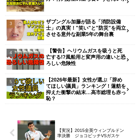
ザブングル加藤が語る「消防設備
士」の真実！"笑い"と"防災"を両立
させる意外な副業5年の舞台裏
【警告】ヘリウムガスを吸うと死
亡する!?風船用と変声用の違いと恐
ろしい危険性
【2026年最新】女性が選ぶ「辞め
てほしい議員」ランキング！蓮舫を
抑えた衝撃の結末…高市総理も赤っ
恥？
【実況】2015全英ウィンブルドン
準決勝 ジョコビッチVSガスケ