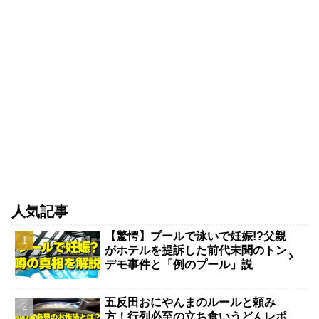
人気記事
【驚愕】プールで泳いで妊娠!?父親
がホテルを提訴した前代未聞のトン
デモ事件と「例のプール」説
五反田おにやんまのルールと頼み
方！行列必至の立ち食いうどんレポ