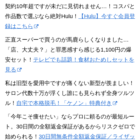
契約10年超ですが未だに見切れません…！コスパと
作品数で選ぶなら絶対Hulu！
【Hulu】今すぐ会員登
録はこちら
正直スーパーで買うのが馬鹿らしくなりました…
「店、大丈夫？」と罪悪感すら感じる1,100円の爆
安セット！
テレビでも話題！食材おためしセットを
見る
私は旧型を愛用中ですが痛くない新型が羨ましい！
サロン代数十万が浮くし誰にも見られず全身ツルツ
ル！
自宅で本格脱毛！「ケノン」特典付き
「今年こそ痩せたい」ならプロに頼るのが最短ルー
ト。30日間の全額返金保証があるからリスクゼロで
始められる！
30日間無条件全額返金保証／ライザッ