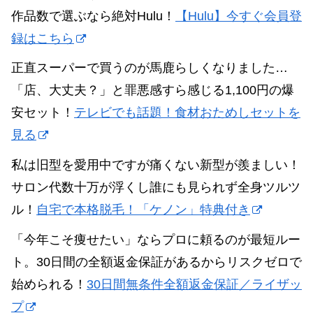
作品数で選ぶなら絶対Hulu！
【Hulu】今すぐ会員登
録はこちら
正直スーパーで買うのが馬鹿らしくなりました…
「店、大丈夫？」と罪悪感すら感じる1,100円の爆
安セット！
テレビでも話題！食材おためしセットを
見る
私は旧型を愛用中ですが痛くない新型が羨ましい！
サロン代数十万が浮くし誰にも見られず全身ツルツ
ル！
自宅で本格脱毛！「ケノン」特典付き
「今年こそ痩せたい」ならプロに頼るのが最短ルー
ト。30日間の全額返金保証があるからリスクゼロで
始められる！
30日間無条件全額返金保証／ライザッ
プ