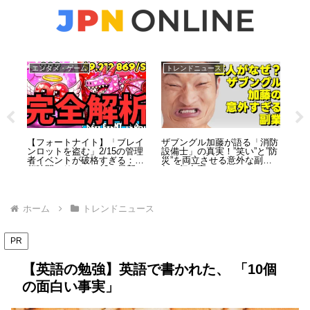
エンタメ・ゲーム
トレンドニュース
ト
志党
【フォートナイト】「ブレイ
ザブングル加藤が語る「消防
ON
る！
ンロットを盗む」2/15の管理
設備士」の真実！”笑い”と”防
と
める
者イベントが破格すぎる：開
災”を両立させる意外な副業5
気
主
催時間・リバース18・最新コ
年の舞台裏
側
ードを総まとめ（2026）
ホーム
トレンドニュース
PR
【英語の勉強】英語で書かれた、 「10個
の面白い事実」