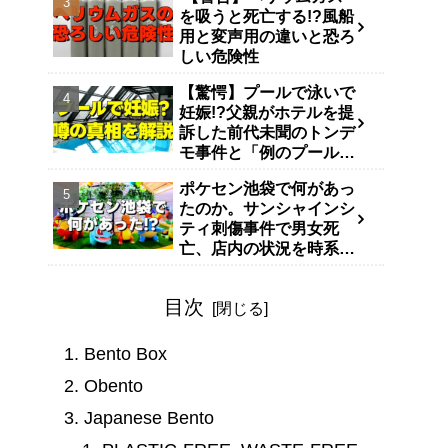
を吸うと死亡する!?風船
用と変声用の違いと恐ろ
しい危険性
【驚愕】プールで泳いで
妊娠!?父親がホテルを提
訴した前代未聞のトンデ
モ事件と「例のプール」
説
ポケセン池袋で何があっ
たのか。サンシャインシ
ティ刺傷事件で男女死
亡、店内の状況を時系列
で整理
目次
Bento Box
Obento
Japanese Bento