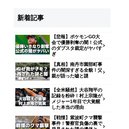
新着記事
【悲報】ポケモンGO大
会で優勝剥奪の闇！公式
のダブスタ裁定がヤバす
ぎ
【真相】南丹市園部町事
件の闇深すぎる全貌！父
親が語った嘘と謎
【全米騒然】大谷翔平の
記録を粉砕！村上宗隆が
メジャー1年目で大覚醒
した本当の理由
【戦慄】紫波町クマ襲撃
事件！警察官負傷の裏で