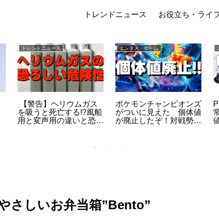
トレンドニュース
お役立ち・ライ
トレンドニュース
エンタメ・ゲーム
【警告】ヘリウムガス
ポケモンチャンピオンズ
を吸うと死亡する!?風船
がついに見えた 個体値
用と変声用の違いと恐ろ
が廃止したぞ！対戦勢が
裏
しい危険性
ざわつく新作の正体
さしいお弁当箱”Bento”