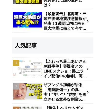
発見された謎の遺体と
は？
【緊急警告】北海道・三
陸沖後発地震注意情報が
発表！1週間以内に来る
巨大地震に備えて今すぐ
やるべき防災対策
人気記事
【ふわっち最上あいさん
刺殺事件】容疑者との
LINEスクショ：路上ラ
イブ配信中の惨劇、高田
馬場で40代男が逮捕
ザブングル加藤が語る
「消防設備士」の真
実！"笑い"と"防災"を両
立させる意外な副業5年
の舞台裏
【警告】ヘリウムガス