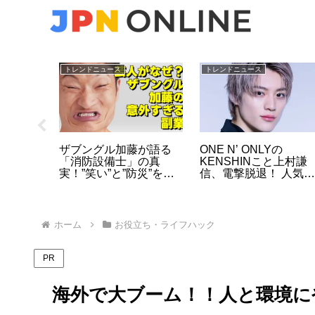
トレンドニュース
トレンドニュース
利の女神
ザブングル加藤が語る
ONE N’ ONLYの
表【太鼓
「消防設備士」の真
KENSHINこと上村謙
実！”笑い”と”防災”を両
信、電撃脱退！ 人気グ
立させる意外な副業5年
ループを離れた決断の
の舞台裏
側
ホーム
お役立ち・ライフハック
PR
海外で大ブーム！！人と環境にや