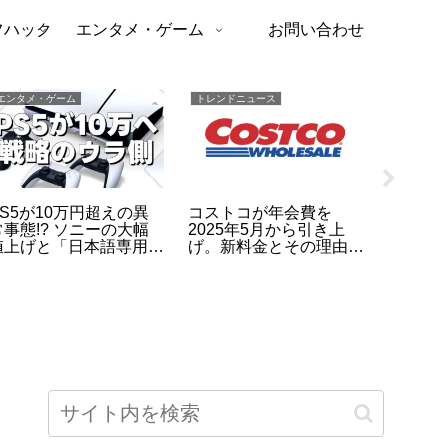
フハック
エンタメ・ゲーム
お問い合わせ
エンタメ・ゲーム
トレンドニュース
トレンドニ
PS5が10万円超えの異
コストコが年会費を
【勝因
常事態!? ソニーの大幅
2025年5月から引き上
テニス2
値上げと「日本語専用モ
げ。新料金とその理由と
ク・ジ
デル据え置き」に隠され
は？
の秘密
た真の狙い